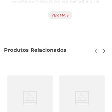
se destaca em saladas, acompanhamentos e até 
mesmo em pratos principais. Este vegetal é rico 
em água, o que o torna perfeito para hidratar e 
VER MAIS
refrescar, especialmente em dias quentes.

Versatilidade na cozinha  

Este pepino é extremamente versátil e pode ser 
utilizado de diversas maneiras. Sejaem saladas 
coloridas, como ingrediente principal ou em 
Produtos Relacionados
fatias finas para decorar pratos, ele traz um toque 
especial. Além disso, pode ser utilizado em 
conservas, proporcionando um sabor único e 
marcante. Experimente também em sucos e 
smoothies, onde seu sabor leve combina 
perfeitamente com outras frutas e vegetais.

Benefícios à saúde  

O pepino japonês é uma excelente fonte de 
vitaminas e minerais. Rico em vitamina K, ele 
contribui para a saúde óssea, enquanto suas 
propriedades antioxidantes ajudam a combater 