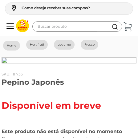
Como deseja receber suas compras?
Buscar produto
Termos mais buscados
Hortifruti
Legume
Fresco
geladeira
maquina lavar
fogao
:
1111733
Pepino Japonês
café
cerveja
Disponível em breve
frango
vinho
leite
tv