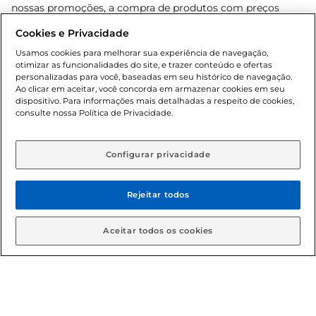
nossas promoções, a compra de produtos com preços
promocionais poderá ter sua quantidade limitada por
Cookies e Privacidade
cliente. Os preços, ofertas e condições são exclusivos para
o e-commerce e válidos durante o dia de hoje, podendo
Usamos cookies para melhorar sua experiência de navegação,
otimizar as funcionalidades do site, e trazer conteúdo e ofertas
sofrer alterações sem prévia notificação. Proibida a venda
personalizadas para você, baseadas em seu histórico de navegação.
de bebidas alcoólicas para menores de 18 anos, conforme
Ao clicar em aceitar, você concorda em armazenar cookies em seu
Lei n.º 8069/90, art. 81, inciso II (Estatuto da Criança e do
dispositivo. Para informações mais detalhadas a respeito de cookies,
Adolescente). Preços e condições exclusivos para o
consulte nossa Política de Privacidade.
www.gbarbosa.com.br
, podendo sofrer alterações sem
aviso prévio. O valor mínimo para as compras on-line é de
R$ 80,00.
Configurar privacidade
Rejeitar todos
© 2026 Copyright. Todos os direitos
reservados Gbarbosa.
Aceitar todos os cookies
Cencosud Brasil Comercial SA.CNPJ sob n° 39.346.861/0350-38 .
Sediada na Av. das Nações Unidas, 12.995, 21º andar, CEP: