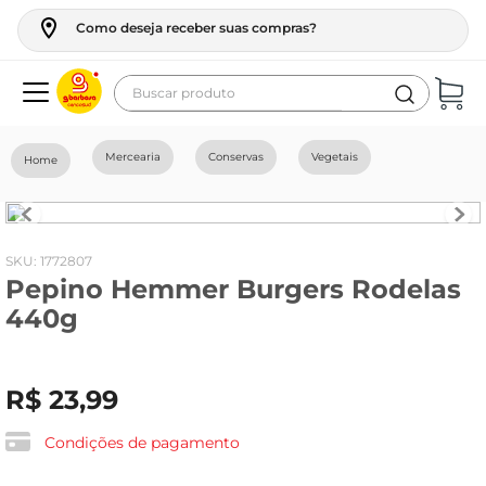
Como deseja receber suas compras?
Buscar produto
Termos mais buscados
Mercearia
Conservas
Vegetais
geladeira
maquina lavar
fogao
:
1772807
Pepino Hemmer Burgers Rodelas
café
440g
cerveja
frango
R$
23
,
99
leite
vinho
Condições de pagamento
celular