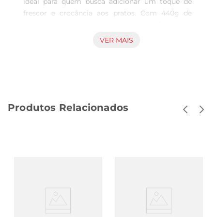
ideal para quem busca adicionar um toque de 
frescor e crocância aos pratos. Com 440g de 
rodelas de pepino, este produto é perfeito para 
compor saladas, sanduíches ou até mesmo para 
VER MAIS
ser servido como aperitivo. Sua textura firme e 
sabor suave garantem que ele se destaque em 
qualquer preparação, tornando suas refeições 
mais saborosas e nutritivas.

Qualidade Hemmer emcada mordida  

Produtos Relacionados
A Hemmer é reconhecida pela qualidade de seus 
produtos, e as rodelas de pepino não são exceção. 
Cada fatia é cuidadosamente selecionada, 
garantindo um produto fresco e saboroso. Ideal 
para quem aprecia ingredientes de qualidade, o 
pepino é uma excelente fonte de hidratação e 
nutrientes, contribuindo para uma alimentação 
equilibrada.

Versatilidade na cozinha  

As rodelas de pepino podem ser utilizadas de 