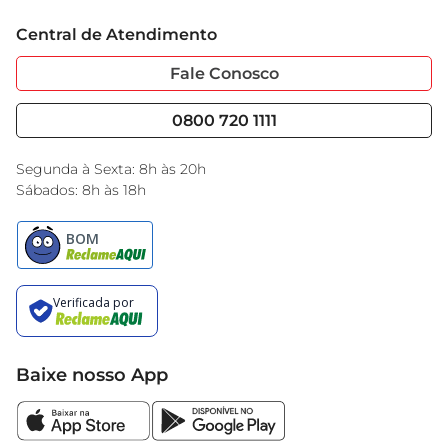
Trabalhe Conosco
Cartão GBarbosa
transformar suas receitas
Central de Atendimento
Sobre Privacidade
Garantia Estendida
Portal do Fornecedo
Código de Ética
Fale Conosco
Nossas Lojas
Serviços
Cencosud Media
Blog GBarbosa
0800 720 1111
Black Friday
Encarte do Dia
Segunda à Sexta: 8h às 20h
Sábados: 8h às 18h
Baixe nosso App