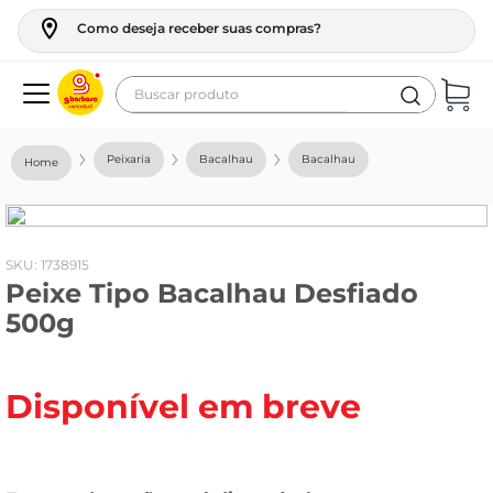
Como deseja receber suas compras?
Buscar produto
Termos mais buscados
Peixaria
Bacalhau
Bacalhau
geladeira
maquina lavar
fogao
:
1738915
Peixe Tipo Bacalhau Desfiado
café
500g
cerveja
frango
Disponível em breve
leite
vinho
leite pó