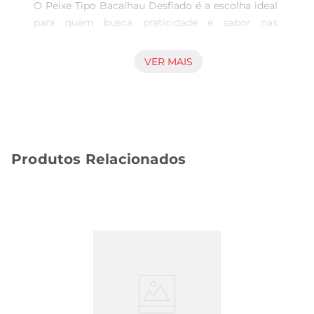
O Peixe Tipo Bacalhau Desfiado é a escolha ideal 
para quem busca praticidade e sabor nas 
refeições. Com 500g de produto, ele traz a 
essência do bacalhau, proporcionando um toque 
VER MAIS
especial a diversos pratos. Seja em receitas 
tradicionais ou em criações contemporâneas, 
esse peixe desfiado é perfeito para incrementar 
sua culinária.

Produtos Relacionados
Qualidade e frescor garantidos  

Este produto é elaborado com peixes 
selecionados, garantindo um sabor autêntico e 
uma textura que agrada ao paladar. O processo 
de desfiar mantém as características do 
bacalhau, permitindo que você desfrute de uma 
refeição saborosa e nutritiva. Ideal para quem 
aprecia a qualidade em cada garfada.

Sugestões de preparo  
