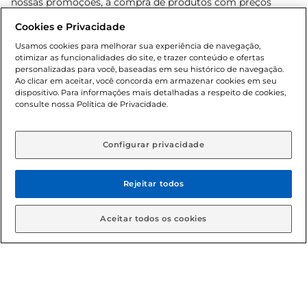
nossas promoções, a compra de produtos com preços
promocionais poderá ter sua quantidade limitada por
Cookies e Privacidade
cliente. Os preços, ofertas e condições são exclusivos para
o e-commerce e válidos durante o dia de hoje, podendo
Usamos cookies para melhorar sua experiência de navegação,
otimizar as funcionalidades do site, e trazer conteúdo e ofertas
sofrer alterações sem prévia notificação. Proibida a venda
personalizadas para você, baseadas em seu histórico de navegação.
de bebidas alcoólicas para menores de 18 anos, conforme
Ao clicar em aceitar, você concorda em armazenar cookies em seu
Lei n.º 8069/90, art. 81, inciso II (Estatuto da Criança e do
dispositivo. Para informações mais detalhadas a respeito de cookies,
Adolescente). Preços e condições exclusivos para o
consulte nossa Política de Privacidade.
www.gbarbosa.com.br
, podendo sofrer alterações sem
aviso prévio. O valor mínimo para as compras on-line é de
R$ 80,00.
Configurar privacidade
Rejeitar todos
© 2026 Copyright. Todos os direitos
reservados Gbarbosa.
Aceitar todos os cookies
Cencosud Brasil Comercial SA.CNPJ sob n° 39.346.861/0350-38 .
Sediada na Av. das Nações Unidas, 12.995, 21º andar, CEP:
04.578-000, Bairro Brooklin Paulista, na cidade de São Paulo -