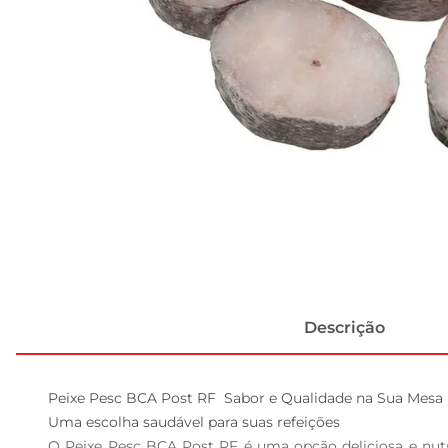
Descrição
Peixe Pesc BCA Post RF  Sabor e Qualidade na Sua Mesa

Uma escolha saudável para suas refeições  

O Peixe Pesc BCA Post RF é uma opção deliciosa e nutr