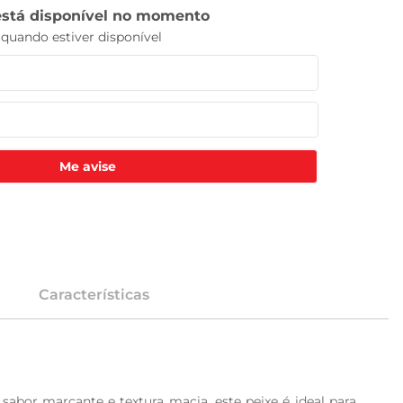
Me avise
Características
bor marcante e textura macia, este peixe é ideal para 