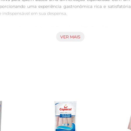
porcionando uma experiência gastronômica rica e satisfatória.
 indispensável em sua despensa.

tir a melhor qualidade. O Peixe Pesc BCA Post RF é provenien
. Além disso, sua frescura é mantida através de um processo
VER MAIS
Post RF, experimente grelhálo com ervas finas e um toque de
 acompanhamentos como arroz, purê debatatas ou saladas, torn
e conter ácidos graxos essenciais que contribuem para uma die
estar.

omendase armazenálo em temperatura adequada, respeitando as 
o preparo.