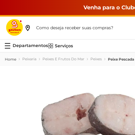
Venha para o Club
Como deseja receber suas compras?
Serviços
Peixaria
Peixes E Frutos Do Mar
Peixes
Peixe Pescada