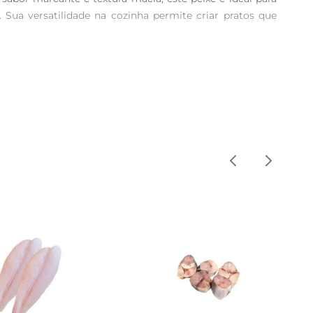
 Sua versatilidade na cozinha permite criar pratos que 
te de fontes sustentáveis, assegurando que você está 
 de embalagem eficiente, que preserva todas as suas 
 limão, ou prepare um delicioso ensopado com legumes 
ando suas refeições ainda mais completas e saborosas.

ta saudável. Incorporálo em suas refeiçõesé uma forma 
orientações de conservação. Assim, você garante que o 