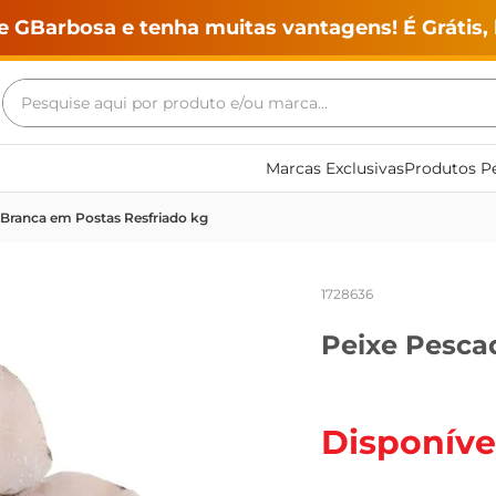
e GBarbosa e tenha muitas vantagens! É Grátis, 
Pesquise aqui por produto e/ou marca...
Termos mais buscados
Marcas Exclusivas
Produtos Pe
geladeira
 Branca em Postas Resfriado kg
maquina lavar
fogao
1728636
café
Peixe Pesca
cerveja
frango
vinho
Disponíve
leite
tv