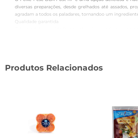
diversas preparações, desde grelhados até assados, pro
agradam a todos os paladares, tornandoo um ingrediente
Qualidade garantida  

Este produto é cuidadosamente selecionado para garan
consumindo um alimento que respeita o meio ambiente
propriedades nutricionais e sabor.

Sugestões de preparo  

Para aproveitar ao máximo o sabor do Peixe Pesc BCA 
Produtos Relacionados
frescos. Sua carne suculenta combina perfeitamente com
Informações nutricionais  

Este peixe é uma excelente fonte de proteínas, além d
prática de garantir nutrientes importantes para o seu bem
Conservação e armazenamento  

Para manter a qualidadedo Peixe Pesc BCA Post RF, rec
produto mantenha suas características até o momento d