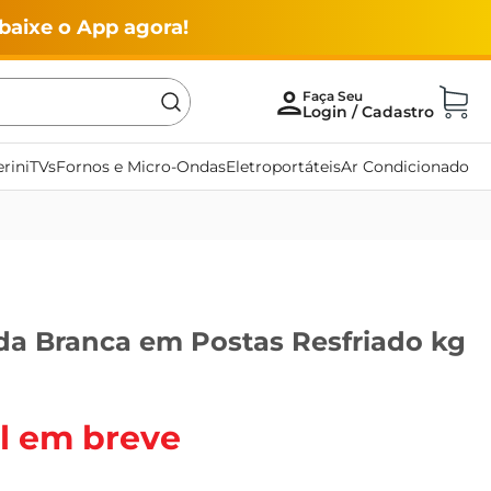
baixe o App agora!
rini
TVs
Fornos e Micro-Ondas
Eletroportáteis
Ar Condicionado
da Branca em Postas Resfriado kg
l em breve