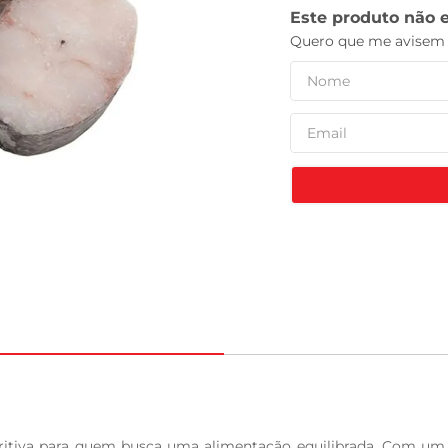
leite pó
itiva para quem busca uma alimentação equilibrada. Com um sa