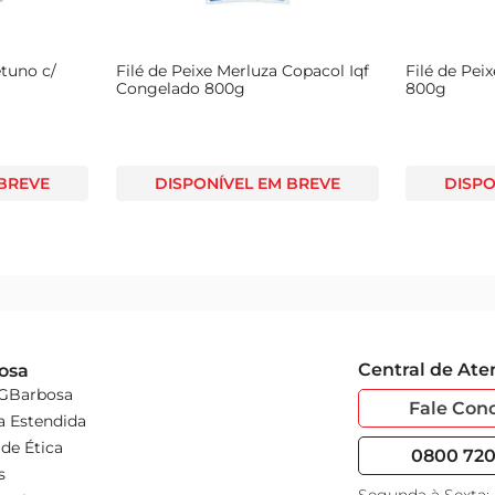
etuno c/
Filé de Peixe Merluza Copacol Iqf
Filé de Pe
Congelado 800g
800g
 BREVE
DISPONÍVEL EM BREVE
DISPO
Central de At
osa
 GBarbosa
Fale Con
a Estendida
de Ética
0800 720 
s