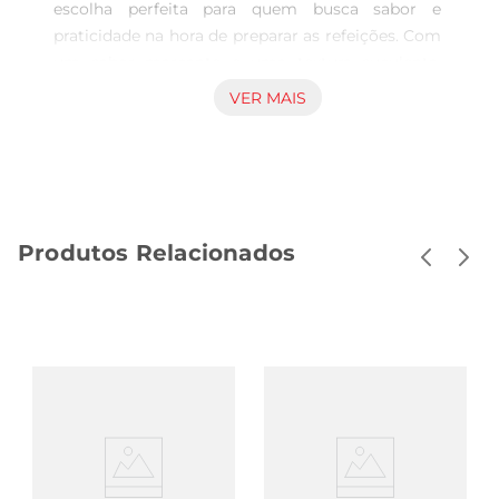
escolha perfeita para quem busca sabor e 
praticidade na hora de preparar as refeições. Com 
um sabor marcante e uma textura suculenta, 
esse produto é ideal para compor pratos variados, 
VER MAIS
desde sanduíches até saladas, trazendo um toque 
especial a cada receita.

Qualidade e tradição Perdigão  

Produzido com rigorosos padrões de qualidade, o 
peito de peru é defumado e cozido, garantindo 
Produtos Relacionados
um sabor autêntico e irresistível. A marca 
Perdigão é reconhecida no mercado brasileiro 
pela sua tradição e compromisso com a 
excelência, proporcionando aos consumidores 
produtos que atendem às suas expectativas de 
sabor e qualidade.

Versatilidade na cozinha  

Esse peito de peru é extremamente versátil e 
pode ser utilizado em diversas preparações. Seja 
em um lanche rápido, em uma refeição mais 