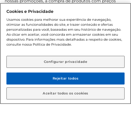
nossas promoções, a compra de produtos com preços
promocionais poderá ter sua quantidade limitada por
Cookies e Privacidade
cliente. Os preços, ofertas e condições são exclusivos para
o e-commerce e válidos durante o dia de hoje, podendo
Usamos cookies para melhorar sua experiência de navegação,
otimizar as funcionalidades do site, e trazer conteúdo e ofertas
sofrer alterações sem prévia notificação. Proibida a venda
personalizadas para você, baseadas em seu histórico de navegação.
de bebidas alcoólicas para menores de 18 anos, conforme
Ao clicar em aceitar, você concorda em armazenar cookies em seu
Lei n.º 8069/90, art. 81, inciso II (Estatuto da Criança e do
dispositivo. Para informações mais detalhadas a respeito de cookies,
Adolescente). Preços e condições exclusivos para o
consulte nossa Política de Privacidade.
www.gbarbosa.com.br
, podendo sofrer alterações sem
aviso prévio. O valor mínimo para as compras on-line é de
R$ 80,00.
Configurar privacidade
Rejeitar todos
© 2026 Copyright. Todos os direitos
reservados Gbarbosa.
Aceitar todos os cookies
Cencosud Brasil Comercial SA.CNPJ sob n° 39.346.861/0350-38 .
Sediada na Av. das Nações Unidas, 12.995, 21º andar, CEP:
04.578-000, Bairro Brooklin Paulista, na cidade de São Paulo -