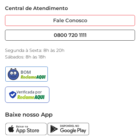
criativo e descubra novas formas de incluir 
Trabalhe Conosco
Cartão GBarbosa
essedelicioso produto nas suas refeições
Central de Atendimento
Sobre Privacidade
Garantia Estendida
Portal do Fornecedo
Código de Ética
Fale Conosco
Nossas Lojas
Serviços
Cencosud Media
Blog GBarbosa
0800 720 1111
Black Friday
Encarte do Dia
Segunda à Sexta: 8h às 20h
Sábados: 8h às 18h
Baixe nosso App