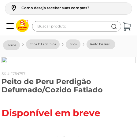
Como deseja receber suas compras?
Buscar produto
Termos mais buscados
Frios E Laticínios
Frios
Peito De Peru
geladeira
maquina lavar
fogao
:
1764797
Peito de Peru Perdigão
café
Defumado/Cozido Fatiado
cerveja
frango
Disponível em breve
leite
vinho
leite pó