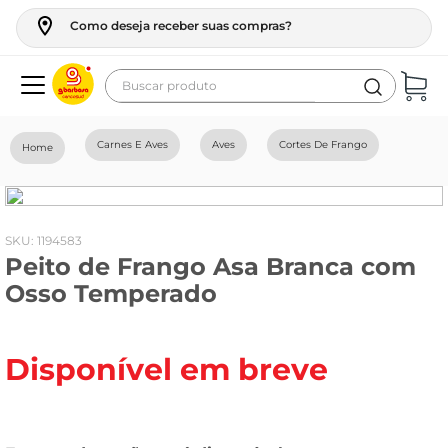
Como deseja receber suas compras?
Buscar produto
Termos mais buscados
Carnes E Aves
Aves
Cortes De Frango
geladeira
maquina lavar
fogao
:
1194583
Peito de Frango Asa Branca com
café
Osso Temperado
cerveja
frango
Disponível em breve
leite
vinho
celular