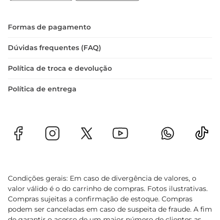
frescas, limão e azeite antes de cozinhar. Isso não 
só adiciona um toque especial, mas também 
potencializa a suculência do frango. Sirva 
Formas de pagamento
acompanhado de legumes grelhados ou um 
arroz soltinho para uma refeição completa e 
Dúvidas frequentes (FAQ)
equilibrada.
Política de troca e devolução
Política de entrega
Condições gerais: Em caso de divergência de valores, o
valor válido é o do carrinho de compras. Fotos ilustrativas.
Compras sujeitas a confirmação de estoque. Compras
podem ser canceladas em caso de suspeita de fraude. A fim
de garantir o acesso de um maior número de clientes as