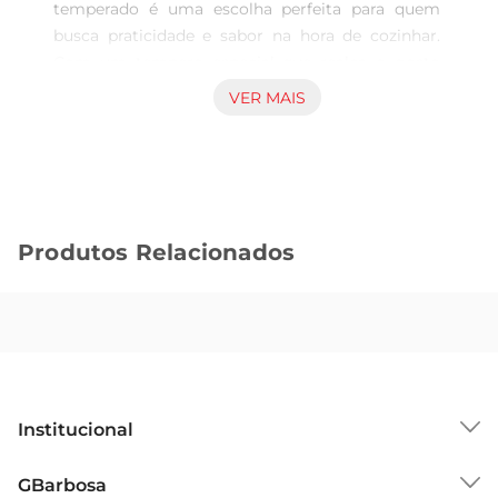
temperado é uma escolha perfeita para quem 
busca praticidade e sabor na hora de cozinhar. 
Com um tempero especial que realça o gosto 
natural da carne, este produto é ideal para 
VER MAIS
preparar pratos variados, desde assados até 
cozidos, garantindo uma refeição saborosa e 
nutritiva para toda a família.

Qualidade e frescor garantidos  

Este peito de frango é cuidadosamente 
Produtos Relacionados
selecionado, garantindo frescor e qualidade em 
cada embalagem. A presença do osso não só 
contribui para um sabor mais intenso,mas 
também ajuda a manter a suculência da carne 
durante o preparo. Assim, você pode desfrutar de 
um frango macio e cheio de sabor em suas 
receitas.

Institucional
Versatilidade na cozinha  

Com o peito de frango Asa Branca com osso 
Sobre o GBarbosa
GBarbosa
temperado, você pode explorar diversas opções 