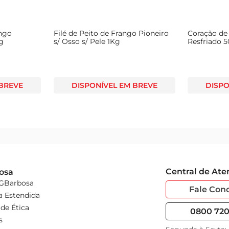
ango
Filé de Peito de Frango Pioneiro
Coração de
g
s/ Osso s/ Pele 1Kg
Resfriado 
 BREVE
DISPONÍVEL EM BREVE
DISPO
Central de At
osa
 GBarbosa
Fale Con
a Estendida
de Ética
0800 720 
s