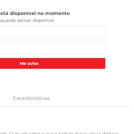
Me avise
Características
rada. Com um sabor suave e textura macia, ele se destaca 