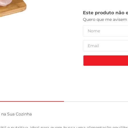
leite pó
 na Sua Cozinha

til e nutritiva, ideal para quem busca uma alimentação equilib