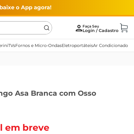
baixe o App agora!
rini
TVs
Fornos e Micro-Ondas
Eletroportáteis
Ar Condicionado
ango Asa Branca com Osso
l em breve