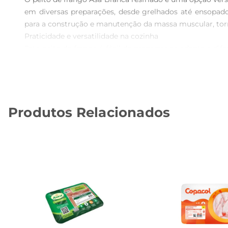
em diversas preparações, desde grelhados até ensopado
para a construção e manutenção da massa muscular, tor
Praticidade e versatilidade na cozinha  

Este peito de frango é fácil de preparare se adapta a dif
combinado com uma variedade de ingredientes, como erva
acompanhamento de grãos, garantindo refeições saborosas
Qualidade garantida  

O frango Asa Branca é conhecido por sua qualidade super
Produtos Relacionados
se destaca no mercado. Ao escolher o peito de frang
exigidos pelos consumidores brasileiros.

Dicas depreparo e armazenamento  

Para garantir o melhor sabor e textura, recomendase 
garantindo que o frango esteja completamente cozido.
frescura e qualidade.