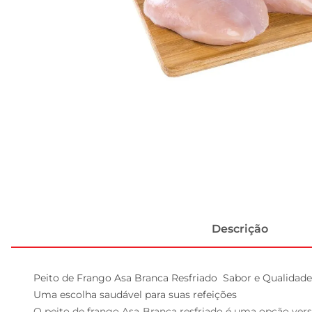
Descrição
Peito de Frango Asa Branca Resfriado  Sabor e Qualidade
Uma escolha saudável para suas refeições  

O peito de frango Asa Branca resfriado é uma opção versá