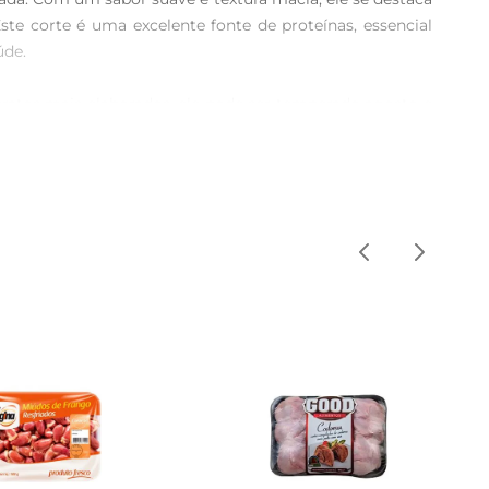
e corte é uma excelente fonte de proteínas, essencial 
de.

m pratos mais elaborados, ele pode ser temperado agosto e 
e permite que você o utilize em saladas, wraps ou como 
. Isso se reflete no sabor e na textura do produto, que 
gostoso, mas também atende aos padrões de qualidade 
 Cozinhe até atingir uma temperatura interna segura, 
itando as orientações de conservação para manter sua 