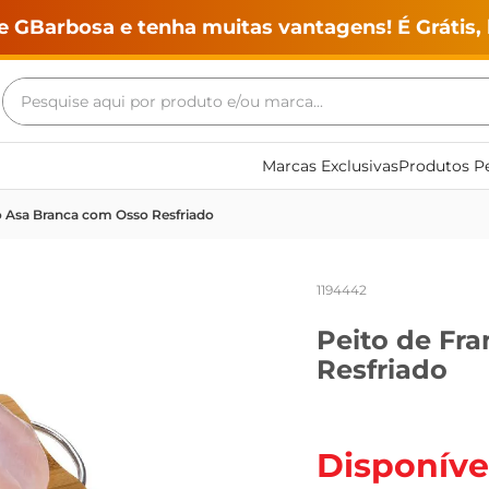
e GBarbosa e tenha muitas vantagens! É Grátis, 
Pesquise aqui por produto e/ou marca...
Termos mais buscados
Marcas Exclusivas
Produtos Pe
geladeira
o Asa Branca com Osso Resfriado
maquina lavar
fogao
1194442
café
Peito de Fr
cerveja
Resfriado
frango
vinho
leite
Disponíve
tv