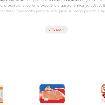
s, proporcionando uma experiência gastronômica agradável. Est
nandose uma escolha perfeita para quem se preocupa com a saú
erentes estilos de culinária. Seja em receitas tradicionais ou e
s frescas, especiarias e legumes. Além disso, sua versatilidad
VER MAIS
 e nutritivas.

ior, sendo criado em condições que priorizam o bemestar animal
o resfriado, você está optandopor um alimento que não só é 
descongelar o peito de frango na geladeira antes do preparo.
 O produto deve serarmazenado em temperatura adequada, respe