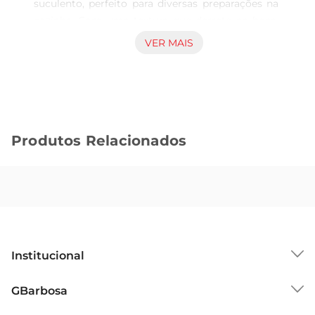
suculento, perfeito para diversas preparações na 
cozinha. Com uma textura que derrete na boca, 
esse corte é versátil e pode ser utilizado em 
VER MAIS
receitas como ensopados, assados ou grelhados, 
trazendo um toque especial às suas refeições.

Qualidade garantida  

Este produto é cuidadosamente selecionado, 
garantindo que você tenha em sua mesa um 
Produtos Relacionados
peito bovino de alta qualidade. O resfriamento 
adequado mantém as características do corte, 
preservando seu sabor e frescor. Ao escolher o 
peito bovino porcionado, você está optando por 
um ingrediente que faz a diferença no resultado 
final do seu prato.

Sugestões de preparo  

Institucional
Para aproveitar ao máximo o sabor do peito 
bovino, experimente marinálo com ervas e 
Sobre o GBarbosa
GBarbosa
especiarias antes de grelhar ou assar. Isso realça 
Grupo Cencosud
ainda mais seu gosto e proporciona uma 