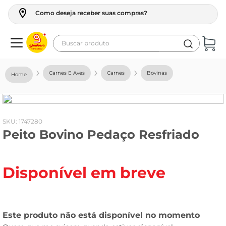
Como deseja receber suas compras?
Buscar produto
Termos mais buscados
Carnes E Aves
Carnes
Bovinas
geladeira
maquina lavar
fogao
:
1747280
Peito Bovino Pedaço Resfriado
café
cerveja
Disponível em breve
frango
leite
vinho
leite pó