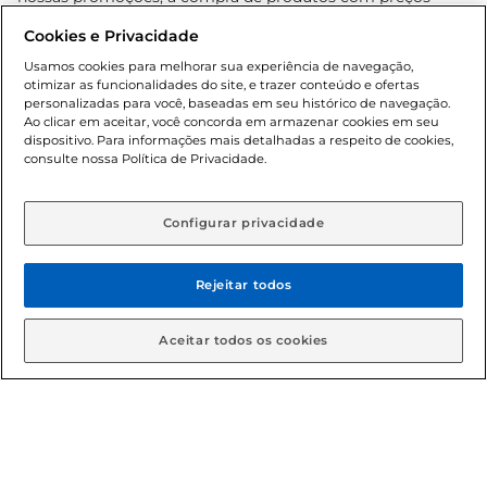
promocionais poderá ter sua quantidade limitada por
Cookies e Privacidade
cliente. Os preços, ofertas e condições são exclusivos para
o e-commerce e válidos durante o dia de hoje, podendo
Usamos cookies para melhorar sua experiência de navegação,
otimizar as funcionalidades do site, e trazer conteúdo e ofertas
sofrer alterações sem prévia notificação. Proibida a venda
personalizadas para você, baseadas em seu histórico de navegação.
de bebidas alcoólicas para menores de 18 anos, conforme
Ao clicar em aceitar, você concorda em armazenar cookies em seu
Lei n.º 8069/90, art. 81, inciso II (Estatuto da Criança e do
dispositivo. Para informações mais detalhadas a respeito de cookies,
Adolescente). Preços e condições exclusivos para o
consulte nossa Política de Privacidade.
www.gbarbosa.com.br
, podendo sofrer alterações sem
aviso prévio. O valor mínimo para as compras on-line é de
R$ 80,00.
Configurar privacidade
Rejeitar todos
© 2026 Copyright. Todos os direitos
reservados Gbarbosa.
Aceitar todos os cookies
Cencosud Brasil Comercial SA.CNPJ sob n° 39.346.861/0350-38 .
Sediada na Av. das Nações Unidas, 12.995, 21º andar, CEP:
04.578-000, Bairro Brooklin Paulista, na cidade de São Paulo -