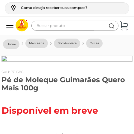
Como deseja receber suas compras?
Buscar produto
Termos mais buscados
Mercearia
Bomboniere
Doces
geladeira
maquina lavar
fogao
:
1711588
Pé de Moleque Guimarães Quero
café
Mais 100g
cerveja
frango
Disponível em breve
leite
vinho
leite pó