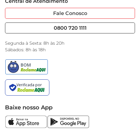
Central de Atendimento
Sobre Privacidade
Garantia Estendida
Portal do Fornecedo
Código de Ética
Fale Conosco
Nossas Lojas
Serviços
Cencosud Media
Blog GBarbosa
0800 720 1111
Black Friday
Encarte do Dia
Segunda à Sexta: 8h às 20h
Sábados: 8h às 18h
Baixe nosso App