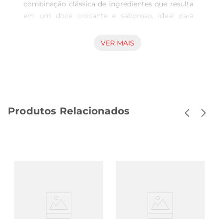
combinação clássica de ingredientes que resulta 
em um doce crocante e saboroso, ideal para 
quem aprecia a culinária tradicional brasileira. 
Com 100g, oferece uma porção adequada para 
VER MAIS
compartilhar ou para apreciar em ocasiões 
diversas, trazendo o sabor característico do pé de 
moleque preparado com cuidado. Ingredientes e 
textura O doce é elaborado com uma mistura 
equilibrada de amendoim e açúcar, 
Produtos Relacionados
proporcionando uma textura crocante e um 
sabor marcante que agrada paladares variados. 
Essa receita remete às tradicionais preparações 
caseiras, valorizando ingredientes simples e 
muito apreciados na confeitaria regional. 
Aplicações e consumo recomendados O Pé de 
Moleque Guimarães Quero Mais pode ser 
consumido em momentos de pausa, 
acompanhado de bebidas quentes como café ou 
chá, ou utilizado como complemento em 