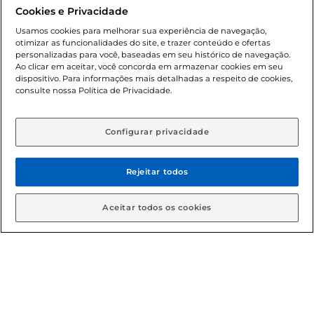
promocionais poderá ter sua quantidade limitada por
Cookies e Privacidade
cliente. Os preços, ofertas e condições são exclusivos para
o e-commerce e válidos durante o dia de hoje, podendo
Usamos cookies para melhorar sua experiência de navegação,
otimizar as funcionalidades do site, e trazer conteúdo e ofertas
sofrer alterações sem prévia notificação. Proibida a venda
personalizadas para você, baseadas em seu histórico de navegação.
de bebidas alcoólicas para menores de 18 anos, conforme
Ao clicar em aceitar, você concorda em armazenar cookies em seu
Lei n.º 8069/90, art. 81, inciso II (Estatuto da Criança e do
dispositivo. Para informações mais detalhadas a respeito de cookies,
Adolescente). Preços e condições exclusivos para o
consulte nossa Política de Privacidade.
www.gbarbosa.com.br
, podendo sofrer alterações sem
aviso prévio. O valor mínimo para as compras on-line é de
R$ 80,00.
Configurar privacidade
Rejeitar todos
© 2026 Copyright. Todos os direitos
reservados Gbarbosa.
Aceitar todos os cookies
Cencosud Brasil Comercial SA.CNPJ sob n° 39.346.861/0350-38 .
Sediada na Av. das Nações Unidas, 12.995, 21º andar, CEP:
04.578-000, Bairro Brooklin Paulista, na cidade de São Paulo -
SP.