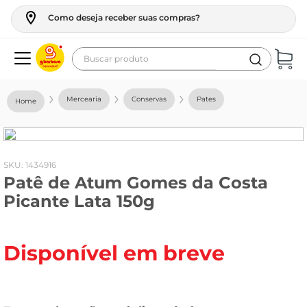
Como deseja receber suas compras?
Buscar produto
Termos mais buscados
Mercearia
Conservas
Pates
geladeira
maquina lavar
fogao
:
1434916
Patê de Atum Gomes da Costa
café
Picante Lata 150g
cerveja
frango
Disponível em breve
vinho
leite
tv