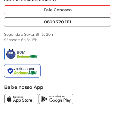
Sobre Privacidade
Garantia Estendida
Portal do Fornecedo
Código de Ética
Fale Conosco
Nossas Lojas
Serviços
Cencosud Media
Blog GBarbosa
0800 720 1111
Black Friday
Encarte do Dia
Segunda à Sexta: 8h às 20h
Sábados: 8h às 18h
Baixe nosso App