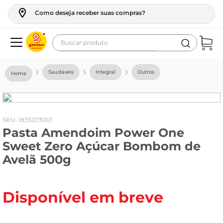
Como deseja receber suas compras?
Buscar produto
Termos mais buscados
Saudáveis
Integral
Outros
geladeira
maquina lavar
fogao
:
1835073001
Pasta Amendoim Power One
café
Sweet Zero Açúcar Bombom de
cerveja
Avelã 500g
frango
leite
Disponível em breve
vinho
leite pó