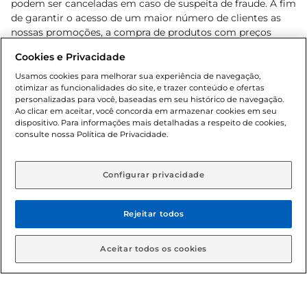
podem ser canceladas em caso de suspeita de fraude. A fim
de garantir o acesso de um maior número de clientes as
nossas promoções, a compra de produtos com preços
promocionais poderá ter sua quantidade limitada por
Cookies e Privacidade
cliente. Os preços, ofertas e condições são exclusivos para
o e-commerce e válidos durante o dia de hoje, podendo
Usamos cookies para melhorar sua experiência de navegação,
otimizar as funcionalidades do site, e trazer conteúdo e ofertas
sofrer alterações sem prévia notificação. Proibida a venda
personalizadas para você, baseadas em seu histórico de navegação.
de bebidas alcoólicas para menores de 18 anos, conforme
Ao clicar em aceitar, você concorda em armazenar cookies em seu
Lei n.º 8069/90, art. 81, inciso II (Estatuto da Criança e do
dispositivo. Para informações mais detalhadas a respeito de cookies,
Adolescente). Preços e condições exclusivos para o
consulte nossa Política de Privacidade.
www.gbarbosa.com.br
, podendo sofrer alterações sem
aviso prévio. O valor mínimo para as compras on-line é de
R$ 80,00.
Configurar privacidade
Rejeitar todos
© 2026 Copyright. Todos os direitos
reservados Gbarbosa.
Aceitar todos os cookies
Cencosud Brasil Comercial SA.CNPJ sob n° 39.346.861/0350-38 .