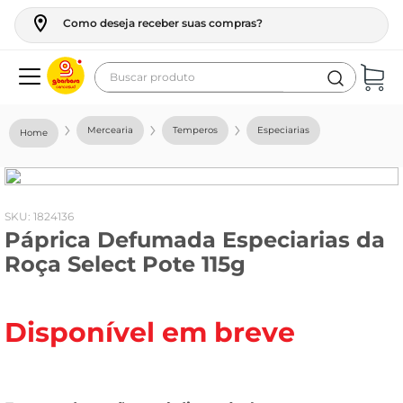
Como deseja receber suas compras?
Buscar produto
Termos mais buscados
Mercearia
Temperos
Especiarias
geladeira
maquina lavar
fogao
:
1824136
Páprica Defumada Especiarias da
café
Roça Select Pote 115g
cerveja
frango
Disponível em breve
leite
vinho
leite pó