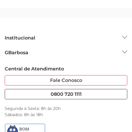
Institucional
Sobre o GBarbosa
GBarbosa
Grupo Cencosud
Trabalhe Conosco
Cartão GBarbosa
Central de Atendimento
Sobre Privacidade
Garantia Estendida
Portal do Fornecedo
Código de Ética
Fale Conosco
Nossas Lojas
Serviços
Cencosud Media
Blog GBarbosa
0800 720 1111
Black Friday
Encarte do Dia
Segunda à Sexta: 8h às 20h
Sábados: 8h às 18h