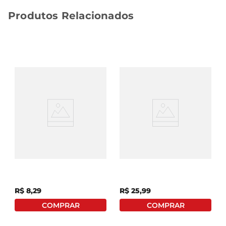
Produtos Relacionados
Canela-Da-China Em Pó
Gengibre Em Pó
Maratá Pote 35g
Bombay Vidro 60g
R$
8
,
29
R$
25
,
99