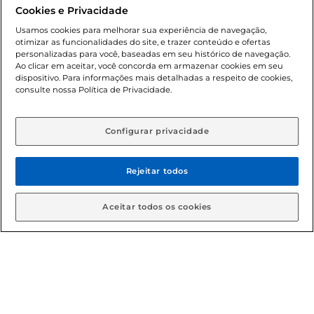
promocionais poderá ter sua quantidade limitada por
Cookies e Privacidade
cliente. Os preços, ofertas e condições são exclusivos para
o e-commerce e válidos durante o dia de hoje, podendo
Usamos cookies para melhorar sua experiência de navegação,
otimizar as funcionalidades do site, e trazer conteúdo e ofertas
sofrer alterações sem prévia notificação. Proibida a venda
personalizadas para você, baseadas em seu histórico de navegação.
de bebidas alcoólicas para menores de 18 anos, conforme
Ao clicar em aceitar, você concorda em armazenar cookies em seu
Lei n.º 8069/90, art. 81, inciso II (Estatuto da Criança e do
dispositivo. Para informações mais detalhadas a respeito de cookies,
Adolescente). Preços e condições exclusivos para o
consulte nossa Política de Privacidade.
www.gbarbosa.com.br
, podendo sofrer alterações sem
aviso prévio. O valor mínimo para as compras on-line é de
R$ 80,00.
Configurar privacidade
Rejeitar todos
© 2026 Copyright. Todos os direitos
reservados Gbarbosa.
Aceitar todos os cookies
Cencosud Brasil Comercial SA.CNPJ sob n° 39.346.861/0350-38 .
Sediada na Av. das Nações Unidas, 12.995, 21º andar, CEP:
04.578-000, Bairro Brooklin Paulista, na cidade de São Paulo -
SP.