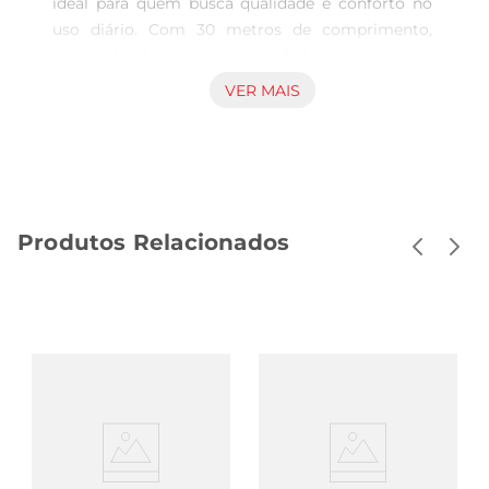
ideal para quem busca qualidade e conforto no 
uso diário. Com 30 metros de comprimento, 
cada rolo é composto por folhas macias que 
proporcionam uma experiência agradável, 
VER MAIS
garantindo a higiene necessária em momentos 
essenciais. Sua textura delicada é perfeita para 
toda a família, oferecendo um cuidado especial 
para a pele.

Praticidade e economia  

Produtos Relacionados
Este papel higiênico é projetado para ser 
compacto, o que significa que ocupa menos 
espaço e facilita o armazenamento. Com 16 
folhas por rolo, você pode contar com uma 
solução prática que se adapta às suas 
necessidades. Ideal para uso em casa ou em 
ambientes comerciais, o Papel Higiênico Neve 
Compacto garante que você tenha sempre à mão 
um produto eficiente e econômico.

Qualidade que você pode confiar  
