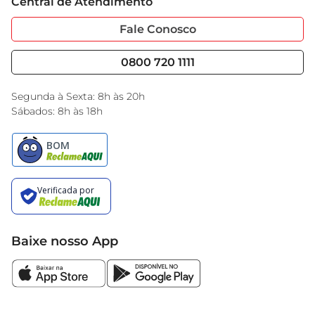
Central de Atendimento
Sobre Privacidade
Garantia Estendida
Portal do Fornecedo
Código de Ética
Fale Conosco
Nossas Lojas
Serviços
Cencosud Media
Blog GBarbosa
0800 720 1111
Black Friday
Encarte do Dia
Segunda à Sexta: 8h às 20h
Sábados: 8h às 18h
Baixe nosso App