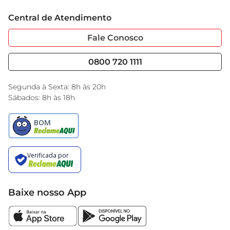
Trabalhe Conosco
Cartão GBarbosa
Central de Atendimento
Sobre Privacidade
Garantia Estendida
Portal do Fornecedo
Código de Ética
Fale Conosco
Nossas Lojas
Serviços
Cencosud Media
Blog GBarbosa
0800 720 1111
Black Friday
Encarte do Dia
Segunda à Sexta: 8h às 20h
Sábados: 8h às 18h
Baixe nosso App