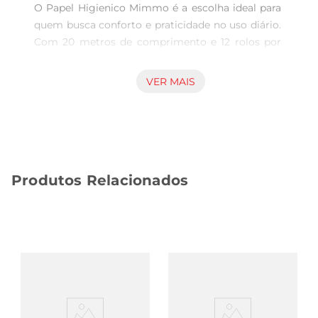
O Papel Higienico Mimmo é a escolha ideal para 
quem busca conforto e praticidade no uso diário. 
Com 20 metros de comprimento e 12 rolos por 
pacote, este papel proporciona uma experiência 
suave e delicada, garantindo que você e sua 
VER MAIS
família tenham sempre à disposição um produto 
de qualidade superior. Sua textura macia é 
perfeita para o uso em banheiros, oferecendo um 
cuidado especial para a pele.

Design funcional e econômico 

Produtos Relacionados
Cada rolo de Papel Higienico Mimmo é projetado 
para oferecer um excelente rendimento, 
permitindo que você utilize menos papel sem 
abrir mão da eficiência. O formato compacto 
facilita o armazenamento, tornandoo uma opção 
prática para qualquer ambiente. Além disso, a 
embalagem com 12 unidades é ideal para quem 
deseja garantir um estoque sempre disponível, 
evitando idas frequentes ao mercado.
