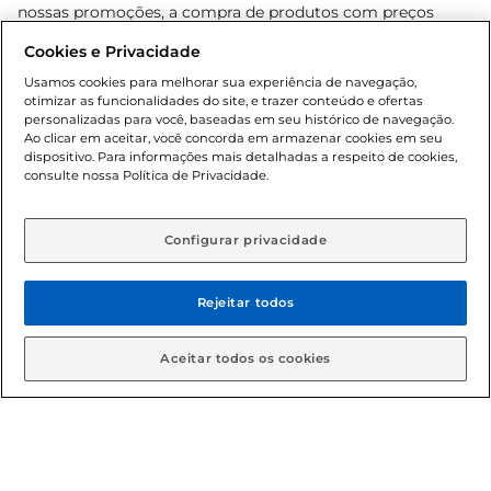
nossas promoções, a compra de produtos com preços
promocionais poderá ter sua quantidade limitada por
Cookies e Privacidade
cliente. Os preços, ofertas e condições são exclusivos para
o e-commerce e válidos durante o dia de hoje, podendo
Usamos cookies para melhorar sua experiência de navegação,
otimizar as funcionalidades do site, e trazer conteúdo e ofertas
sofrer alterações sem prévia notificação. Proibida a venda
personalizadas para você, baseadas em seu histórico de navegação.
de bebidas alcoólicas para menores de 18 anos, conforme
Ao clicar em aceitar, você concorda em armazenar cookies em seu
Lei n.º 8069/90, art. 81, inciso II (Estatuto da Criança e do
dispositivo. Para informações mais detalhadas a respeito de cookies,
Adolescente). Preços e condições exclusivos para o
consulte nossa Política de Privacidade.
www.gbarbosa.com.br
, podendo sofrer alterações sem
aviso prévio. O valor mínimo para as compras on-line é de
R$ 80,00.
Configurar privacidade
Rejeitar todos
© 2026 Copyright. Todos os direitos
reservados Gbarbosa.
Aceitar todos os cookies
Cencosud Brasil Comercial SA.CNPJ sob n° 39.346.861/0350-38 .
Sediada na Av. das Nações Unidas, 12.995, 21º andar, CEP: