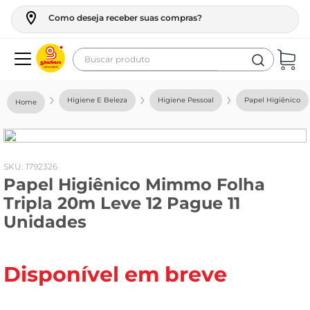
Como deseja receber suas compras?
Buscar produto
Termos mais buscados
Higiene E Beleza
Higiene Pessoal
Papel Higiênico
geladeira
maquina lavar
fogao
:
1792326
Papel Higiênico Mimmo Folha
café
Tripla 20m Leve 12 Pague 11
cerveja
Unidades
frango
leite
Disponível em breve
vinho
leite pó