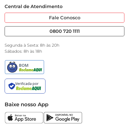
Trabalhe Conosco
Cartão GBarbosa
Central de Atendimento
Sobre Privacidade
Garantia Estendida
Portal do Fornecedo
Código de Ética
Fale Conosco
Nossas Lojas
Serviços
Cencosud Media
Blog GBarbosa
0800 720 1111
Black Friday
Encarte do Dia
Segunda à Sexta: 8h às 20h
Sábados: 8h às 18h
Baixe nosso App