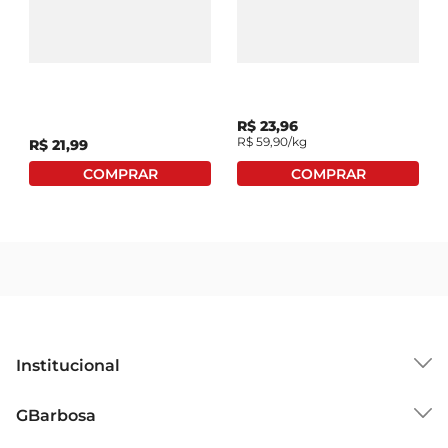
Este pão é extremamente versátil e pode ser 
Pão Nutrella Frutas
Pão Integral 8 Grãos
utilizado de diversas maneiras. Seja para preparar 
Grãos E Castanhas 500g
Fabricação Própria
um sanduíche nutritivo, uma torrada crocante ou 
até mesmo como acompanhamento de sopas e 
saladas, o Pão Plusvita Integral 12 Grãos 0 se 
R$
23
,
96
adapta a diferentes momentos do dia. Sua leveza 
R$
59
,
90
/kg
R$
21
,
99
e sabor garantem que você possa desfrutar de 
uma refeição prática e saudável, sem abrir mão 
do prazer de comer bem.

Informações nutricionais  

Com 350g de puro sabor e qualidade, o Pão 
Plusvita Integral 12 Grãos 0 é uma opção que 
sealinha com as necessidades de quem busca 
uma alimentação consciente. Cada porção 
oferece uma quantidade equilibrada de calorias, 
Institucional
fibras e proteínas, tornandose uma escolha 
inteligente para quem deseja manter uma dieta 
Sobre o GBarbosa
GBarbosa
saudável e saborosa.
Grupo Cencosud