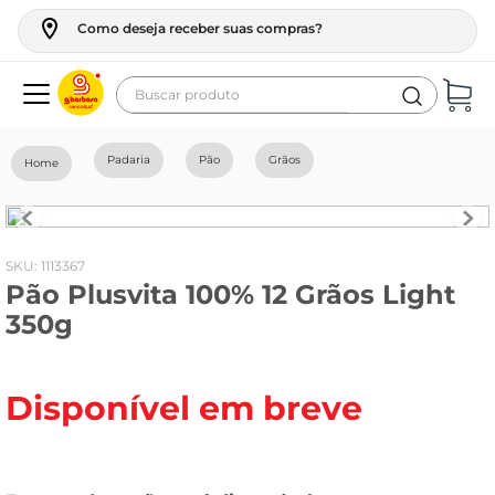
Como deseja receber suas compras?
Buscar produto
Termos mais buscados
Padaria
Pão
Grãos
geladeira
maquina lavar
fogao
:
1113367
Pão Plusvita 100% 12 Grãos Light
café
350g
cerveja
frango
Disponível em breve
leite
vinho
celular