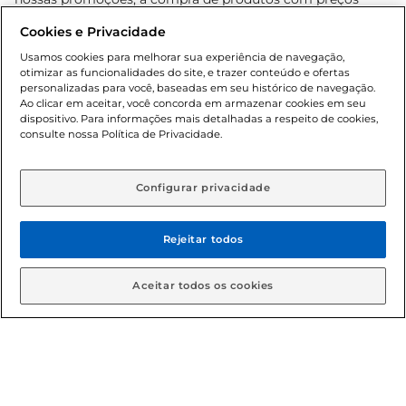
promocionais poderá ter sua quantidade limitada por
Cookies e Privacidade
cliente. Os preços, ofertas e condições são exclusivos para
o e-commerce e válidos durante o dia de hoje, podendo
Usamos cookies para melhorar sua experiência de navegação,
otimizar as funcionalidades do site, e trazer conteúdo e ofertas
sofrer alterações sem prévia notificação. Proibida a venda
personalizadas para você, baseadas em seu histórico de navegação.
de bebidas alcoólicas para menores de 18 anos, conforme
Ao clicar em aceitar, você concorda em armazenar cookies em seu
Lei n.º 8069/90, art. 81, inciso II (Estatuto da Criança e do
dispositivo. Para informações mais detalhadas a respeito de cookies,
Adolescente). Preços e condições exclusivos para o
consulte nossa Política de Privacidade.
www.gbarbosa.com.br
, podendo sofrer alterações sem
aviso prévio. O valor mínimo para as compras on-line é de
R$ 80,00.
Configurar privacidade
Rejeitar todos
© 2026 Copyright. Todos os direitos
reservados Gbarbosa.
Aceitar todos os cookies
Cencosud Brasil Comercial SA.CNPJ sob n° 39.346.861/0350-38 .
Sediada na Av. das Nações Unidas, 12.995, 21º andar, CEP:
04.578-000, Bairro Brooklin Paulista, na cidade de São Paulo -