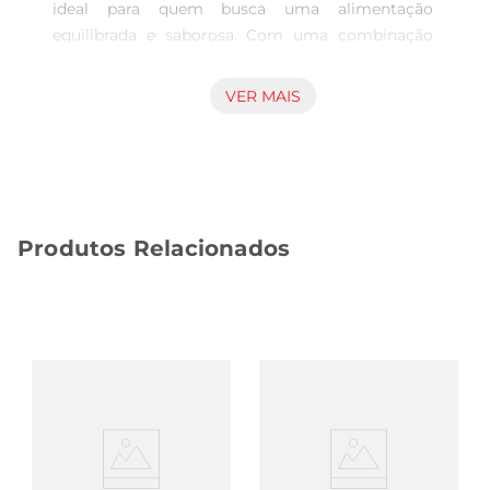
ideal para quem busca uma alimentação 
equilibrada e saborosa. Com uma combinação 
rica de 12 grãos selecionados, este pão oferece 
uma textura macia e um sabor inconfundível, 
VER MAIS
perfeito para acompanhar suas refeições ou ser 
consumido como lanche. Cada fatia é uma fonte 
de nutrientes essenciais, contribuindo para uma 
dieta saudável e variada.

Benefícios dos grãos integrais 

Produtos Relacionados
Os grãos integrais são conhecidos por suas 
propriedades benéficas à saúde. Eles são ricos em 
fibras, que ajudam na digestão e promovem a 
saciedade, além de serem fontes de vitaminas e 
minerais importantes para o organismo. O Pão 
Plusvita é elaborado com ingredientes que 
respeitam a integridade dos grãos, garantindo 
que você aproveite todos os seus benefícios em 
cada mordida.

Versatilidadena cozinha  
