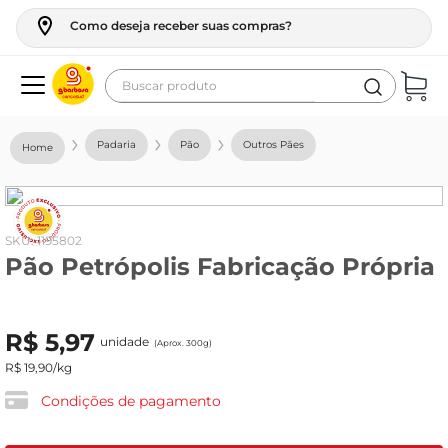
Como deseja receber suas compras?
Buscar produto
Termos mais buscados
Padaria
Pão
Outros Pães
geladeira
maquina lavar
fogao
:
1195802
Pão Petrópolis Fabricação Própria
café
cerveja
R$
5
,
97
frango
unidade
(Aprox. 300g)
R$
19
,
90
/kg
vinho
Condições de pagamento
leite
tv