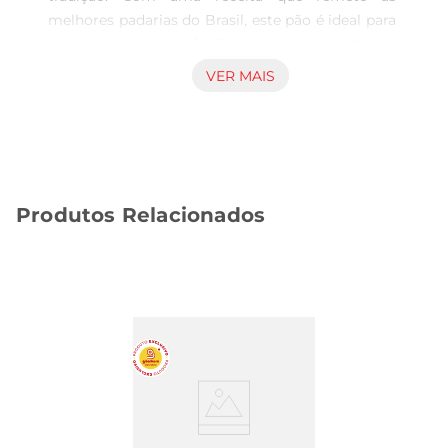
melhores padarias do Brasil, este pão é ideal para 
acompanhar suas refeições ou ser saboreado em 
um lanche. Cada fatia traz a maciez e o aroma 
VER MAIS
característicos que tornam qualquer 
momentomais especial.

Qualidade dos ingredientes  

Produzido com ingredientes selecionados, o Pão 
Petrópolis é feito com farinha de trigo de alta 
Produtos Relacionados
qualidade, água, fermento e sal, garantindo um 
produto fresco e saboroso. A combinação desses 
elementos resulta em um pão leve e arejado, 
perfeito para ser utilizado em diversas 
preparações, desde o simples acompanhamento 
de uma refeição até a base para um delicioso 
sanduíche.

Versatilidade na cozinha  

Este pão é extremamente versátil e pode ser 
utilizado de diversas maneiras. Experimente 