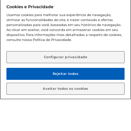
promocionais poderá ter sua quantidade limitada por
Cookies e Privacidade
cliente. Os preços, ofertas e condições são exclusivos para
o e-commerce e válidos durante o dia de hoje, podendo
Usamos cookies para melhorar sua experiência de navegação,
otimizar as funcionalidades do site, e trazer conteúdo e ofertas
sofrer alterações sem prévia notificação. Proibida a venda
personalizadas para você, baseadas em seu histórico de navegação.
de bebidas alcoólicas para menores de 18 anos, conforme
Ao clicar em aceitar, você concorda em armazenar cookies em seu
Lei n.º 8069/90, art. 81, inciso II (Estatuto da Criança e do
dispositivo. Para informações mais detalhadas a respeito de cookies,
Adolescente). Preços e condições exclusivos para o
consulte nossa Política de Privacidade.
www.gbarbosa.com.br
, podendo sofrer alterações sem
aviso prévio. O valor mínimo para as compras on-line é de
R$ 80,00.
Configurar privacidade
Rejeitar todos
© 2026 Copyright. Todos os direitos
reservados Gbarbosa.
Aceitar todos os cookies
Cencosud Brasil Comercial SA.CNPJ sob n° 39.346.861/0350-38 .
Sediada na Av. das Nações Unidas, 12.995, 21º andar, CEP:
04.578-000, Bairro Brooklin Paulista, na cidade de São Paulo -
SP.