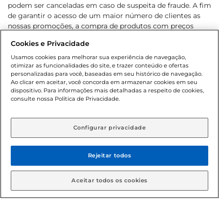
podem ser canceladas em caso de suspeita de fraude. A fim
de garantir o acesso de um maior número de clientes as
nossas promoções, a compra de produtos com preços
promocionais poderá ter sua quantidade limitada por
Cookies e Privacidade
cliente. Os preços, ofertas e condições são exclusivos para
o e-commerce e válidos durante o dia de hoje, podendo
Usamos cookies para melhorar sua experiência de navegação,
otimizar as funcionalidades do site, e trazer conteúdo e ofertas
sofrer alterações sem prévia notificação. Proibida a venda
personalizadas para você, baseadas em seu histórico de navegação.
de bebidas alcoólicas para menores de 18 anos, conforme
Ao clicar em aceitar, você concorda em armazenar cookies em seu
Lei n.º 8069/90, art. 81, inciso II (Estatuto da Criança e do
dispositivo. Para informações mais detalhadas a respeito de cookies,
Adolescente). Preços e condições exclusivos para o
consulte nossa Política de Privacidade.
www.gbarbosa.com.br
, podendo sofrer alterações sem
aviso prévio. O valor mínimo para as compras on-line é de
R$ 80,00.
Configurar privacidade
Rejeitar todos
© 2026 Copyright. Todos os direitos
reservados Gbarbosa.
Aceitar todos os cookies