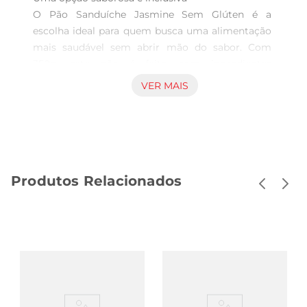
O Pão Sanduíche Jasmine Sem Glúten é a 
escolha ideal para quem busca uma alimentação 
mais saudável sem abrir mão do sabor. Com 
350g, este pão é feito com ingredientes 
selecionados, proporcionando uma textura macia 
VER MAIS
e um gosto agradável, perfeito para o seu lanche 
do dia a dia. Seja para preparar um sanduíche 
nutritivo ou para acompanhar suas refeições, ele 
se destaca como uma alternativa prática e 
saborosa.

Produtos Relacionados
Ingredientes de qualidade  

Este pão é elaborado com milho, garantindo uma 
base rica em nutrientes e livre de glúten, ideal 
para pessoas com intolerância ou sensibilidade. A 
Jasmine se preocupa com a qualidade dos 
ingredientes, oferecendo um produto que não 
apenas atende às necessidades alimentares, mas 
também agrada ao paladar. Cada fatia é uma 