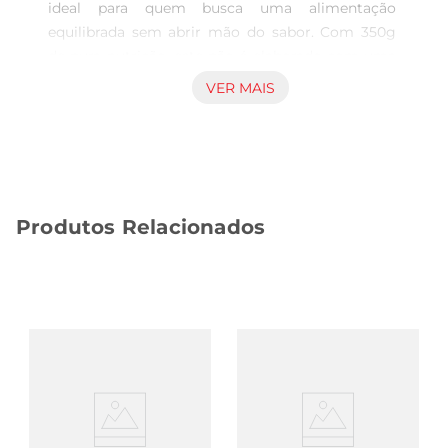
ideal para quem busca uma alimentação 
equilibrada sem abrir mão do sabor. Com 350g 
de pura nutrição, este pão é elaborado com uma 
combinação especial de grãos, frutas e castanhas, 
VER MAIS
proporcionando uma experiência única a cada 
mordida. É perfeito para o café da manhã, lanche 
da tarde ou até mesmo para compor refeições 
leves e saudáveis.

Ingredientes que fazem a diferença  

Produtos Relacionados
Este pão é rico em fibras, o que contribui para 
uma digestão saudável e uma sensação de 
saciedade prolongada. As frutase castanhas não 
apenas adicionam um toque de sabor, mas 
também são fontes de vitaminas e minerais 
essenciais para o bom funcionamento do 
organismo. Cada fatia é uma explosão de 
nutrientes que ajudam a manter a energia ao 
longo do dia.

Versatilidade na sua mesa  
