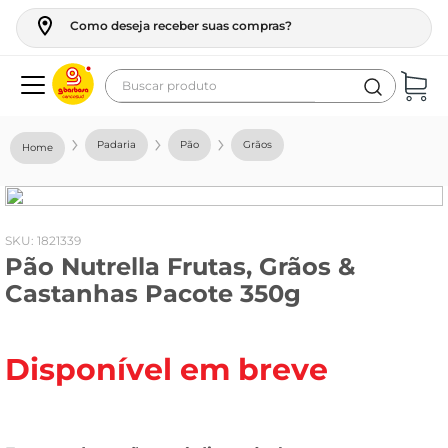
Como deseja receber suas compras?
Buscar produto
Termos mais buscados
Padaria
Pão
Grãos
geladeira
maquina lavar
fogao
:
1821339
Pão Nutrella Frutas, Grãos &
café
Castanhas Pacote 350g
cerveja
frango
Disponível em breve
vinho
leite
tv