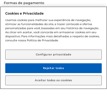
Formas de pagamento
Dúvidas frequentes (FAQ)
Cookies e Privacidade
Usamos cookies para melhorar sua experiência de navegação,
Política de troca e devolução
otimizar as funcionalidades do site, e trazer conteúdo e ofertas
personalizadas para você, baseadas em seu histórico de navegação.
Ao clicar em aceitar, você concorda em armazenar cookies em seu
Política de entrega
dispositivo. Para informações mais detalhadas a respeito de cookies,
consulte nossa Política de Privacidade.
Configurar privacidade
Rejeitar todos
Condições gerais: Em caso de divergência de valores, o
Aceitar todos os cookies
valor válido é o do carrinho de compras. Fotos ilustrativas.
Compras sujeitas a confirmação de estoque. Compras
podem ser canceladas em caso de suspeita de fraude. A fim
de garantir o acesso de um maior número de clientes as
nossas promoções, a compra de produtos com preços
promocionais poderá ter sua quantidade limitada por