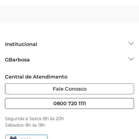
Institucional
Sobre o GBarbosa
GBarbosa
Grupo Cencosud
Trabalhe Conosco
Cartão GBarbosa
Central de Atendimento
Sobre Privacidade
Garantia Estendida
Portal do Fornecedo
Código de Ética
Fale Conosco
Nossas Lojas
Serviços
Cencosud Media
Blog GBarbosa
0800 720 1111
Black Friday
Encarte do Dia
Segunda à Sexta: 8h às 20h
Sábados: 8h às 18h