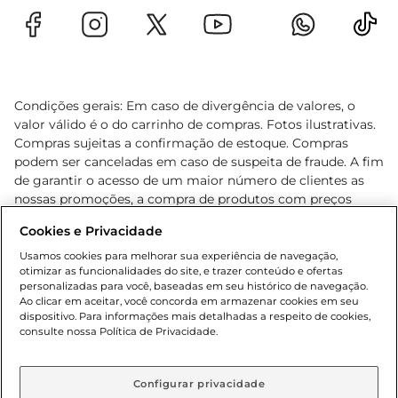
Condições gerais: Em caso de divergência de valores, o
valor válido é o do carrinho de compras. Fotos ilustrativas.
Compras sujeitas a confirmação de estoque. Compras
podem ser canceladas em caso de suspeita de fraude. A fim
de garantir o acesso de um maior número de clientes as
nossas promoções, a compra de produtos com preços
promocionais poderá ter sua quantidade limitada por
Cookies e Privacidade
cliente. Os preços, ofertas e condições são exclusivos para
o e-commerce e válidos durante o dia de hoje, podendo
Usamos cookies para melhorar sua experiência de navegação,
otimizar as funcionalidades do site, e trazer conteúdo e ofertas
sofrer alterações sem prévia notificação. Proibida a venda
personalizadas para você, baseadas em seu histórico de navegação.
de bebidas alcoólicas para menores de 18 anos, conforme
Ao clicar em aceitar, você concorda em armazenar cookies em seu
Lei n.º 8069/90, art. 81, inciso II (Estatuto da Criança e do
dispositivo. Para informações mais detalhadas a respeito de cookies,
Adolescente). Preços e condições exclusivos para o
consulte nossa Política de Privacidade.
www.gbarbosa.com.br
, podendo sofrer alterações sem
aviso prévio. O valor mínimo para as compras on-line é de
R$ 80,00.
Configurar privacidade