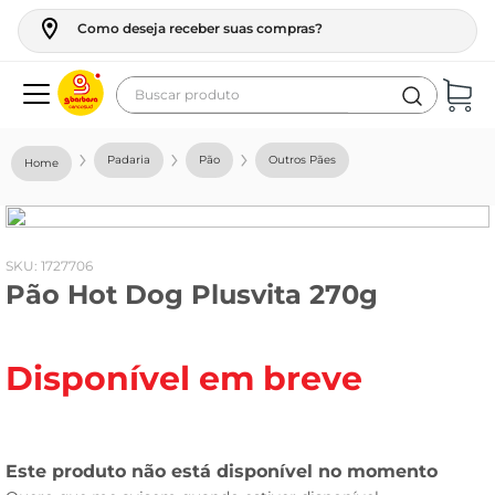
Como deseja receber suas compras?
Buscar produto
Termos mais buscados
Padaria
Pão
Outros Pães
geladeira
maquina lavar
fogao
:
1727706
Pão Hot Dog Plusvita 270g
café
cerveja
Disponível em breve
frango
leite
vinho
leite pó