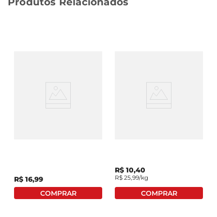
Produtos Relacionados
Pão De Forma Plusvita
Pão De Leite Amigo
Artesano Original 500g
R$
10
,
40
R$
25
,
99
/kg
R$
16
,
99