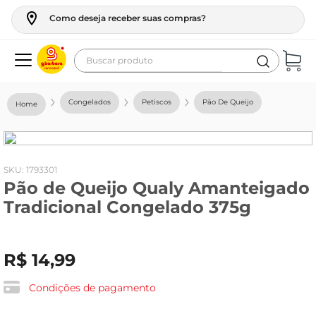
Como deseja receber suas compras?
Buscar produto
Termos mais buscados
Congelados
Petiscos
Pão De Queijo
geladeira
maquina lavar
fogao
:
1793301
Pão de Queijo Qualy Amanteigado
café
Tradicional Congelado 375g
cerveja
frango
R$
14
,
99
vinho
leite
Condições de pagamento
tv