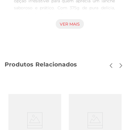
opção irresistível para quem aprecia um lanche 
saboroso e prático. Com 375g de pura delícia, 
esse pão de queijo é ideal para acompanhar um 
café da manhã especial ou um lanche da tarde. 
VER MAIS
Sua textura macia e sabor amanteigado tornam 
cada mordida uma experiência única, perfeita 
para compartilhar com a família e amigos.

Qualidade que faz a diferença  

Produzido com ingredientes selecionados, o Pão 
Produtos Relacionados
de Queijo Qualy garante um sabor autêntico e 
uma qualidade superior. A combinação de queijo 
ea receita tradicional trazem à mesa um produto 
que remete às melhores lembranças da culinária 
brasileira. É uma escolha que refleteo 
compromisso da marca com a excelência e a 
satisfação dos consumidores.

Praticidade para o seu dia a dia  

Este pão de queijo é congelado, o que 
proporciona uma praticidade imensa na hora de 