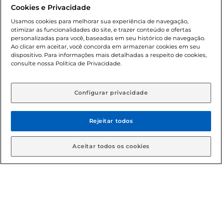
promocionais poderá ter sua quantidade limitada por
Cookies e Privacidade
cliente. Os preços, ofertas e condições são exclusivos para
o e-commerce e válidos durante o dia de hoje, podendo
Usamos cookies para melhorar sua experiência de navegação,
otimizar as funcionalidades do site, e trazer conteúdo e ofertas
sofrer alterações sem prévia notificação. Proibida a venda
personalizadas para você, baseadas em seu histórico de navegação.
de bebidas alcoólicas para menores de 18 anos, conforme
Ao clicar em aceitar, você concorda em armazenar cookies em seu
Lei n.º 8069/90, art. 81, inciso II (Estatuto da Criança e do
dispositivo. Para informações mais detalhadas a respeito de cookies,
Adolescente). Preços e condições exclusivos para o
consulte nossa Política de Privacidade.
www.gbarbosa.com.br
, podendo sofrer alterações sem
aviso prévio. O valor mínimo para as compras on-line é de
R$ 80,00.
Configurar privacidade
Rejeitar todos
© 2026 Copyright. Todos os direitos
reservados Gbarbosa.
Aceitar todos os cookies
Cencosud Brasil Comercial SA.CNPJ sob n° 39.346.861/0350-38 .
Sediada na Av. das Nações Unidas, 12.995, 21º andar, CEP:
04.578-000, Bairro Brooklin Paulista, na cidade de São Paulo -
SP.