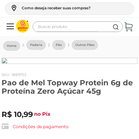
Como deseja receber suas compras?
Buscar produto
Termos mais buscados
Padaria
Pão
Outros Pães
geladeira
maquina lavar
fogao
:
1889753
Pao de Mel Topway Protein 6g de
café
Proteína Zero Açúcar 45g
cerveja
frango
R$
10
,
99
no Pix
leite
vinho
Condições de pagamento
leite pó