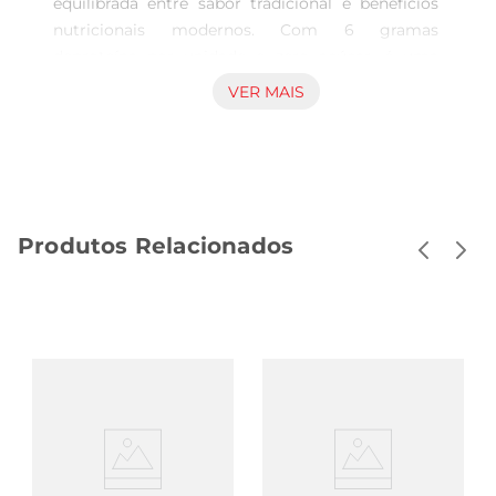
equilibrada entre sabor tradicional e benefícios 
nutricionais modernos. Com 6 gramas 
deproteína por unidade e zero açúcar, é uma 
opção interessante para quem busca um 
VER MAIS
alimento que une prazer e cuidado com a 
alimentação. Ideal para incluir em momentos de 
pausa e apoio energético, ele fornece suporte 
para dietas que consideram o controle de 
carboidratos e a ingestão adequada de proteínas. 
Produtos Relacionados
Composição pensada para seu consumo diário 
Elaborado para manter o sabor característico do 
pão de mel, esse produto da Topway destacase 
por sua formulação que prioriza o valor proteico 
e elimina o açúcar adicionado. Essa característica 
o torna compatível com diferentes estilos 
alimentares, principalmente aqueles que buscam 
controle glicêmico sem abrir mão do paladar. A 
embalagem individual de 45 gramas facilita o 
consumo prático e o transporte, adequada para 