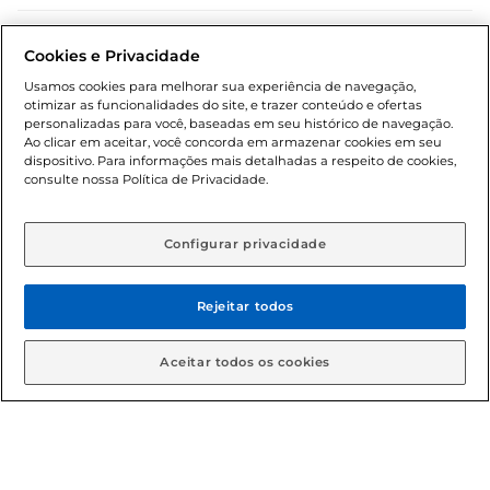
Dúvidas frequentes (FAQ)
Cookies e Privacidade
Política de troca e devolução
Usamos cookies para melhorar sua experiência de navegação,
otimizar as funcionalidades do site, e trazer conteúdo e ofertas
Política de entrega
personalizadas para você, baseadas em seu histórico de navegação.
Ao clicar em aceitar, você concorda em armazenar cookies em seu
dispositivo. Para informações mais detalhadas a respeito de cookies,
consulte nossa Política de Privacidade.
Configurar privacidade
Rejeitar todos
Condições gerais: Em caso de divergência de valores, o
valor válido é o do carrinho de compras. Fotos ilustrativas.
Aceitar todos os cookies
Compras sujeitas a confirmação de estoque. Compras
podem ser canceladas em caso de suspeita de fraude. A fim
de garantir o acesso de um maior número de clientes as
nossas promoções, a compra de produtos com preços
promocionais poderá ter sua quantidade limitada por
cliente. Os preços, ofertas e condições são exclusivos para