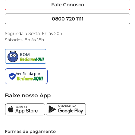
Portal do Fornecedo
Código de Ética
Fale Conosco
Nossas Lojas
Serviços
Cencosud Media
Blog GBarbosa
0800 720 1111
Black Friday
Encarte do Dia
Segunda à Sexta: 8h às 20h
Sábados: 8h às 18h
Baixe nosso App
Formas de pagamento