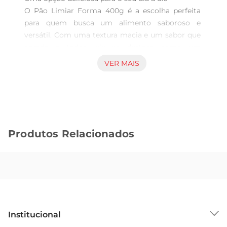
O Pão Limiar Forma 400g é a escolha perfeita 
para quem busca um alimento saboroso e 
versátil. Com uma textura macia e um sabor que 
agrada a todos, ele se destaca como um 
acompanhamento ideal para suas refeições, seja 
VER MAIS
no café da manhã, no lanche da tarde ou no 
jantar. Cada fatia é feita com ingredientes 
selecionados, garantindo uma experiência 
gastronômica que traz conforto e satisfação.

Versatilidade na cozinha  

Produtos Relacionados
Este pãoé ideal para diversas preparações. Você 
pode utilizálo para fazer sanduíches, torradas ou 
até mesmo como base para receitas criativas. 
Sua consistência permite que ele mantenha a 
forma, mesmo quando recheado, tornandose 
uma excelente opção para lanches rápidos e 
práticos. Além disso, combina perfeitamente 
Institucional
com diferentes tipos de pastas, queijos e frios, 