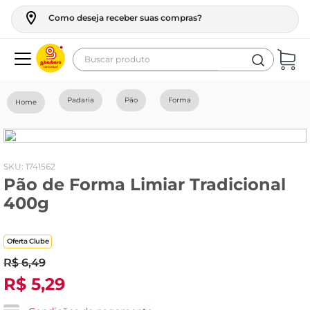
Como deseja receber suas compras?
Buscar produto
Termos mais buscados
Padaria
Pão
Forma
geladeira
maquina lavar
fogao
:
1741562
Pão de Forma Limiar Tradicional
café
400g
cerveja
frango
Oferta Clube
leite
R$
6
,
49
R$
5
,
29
vinho
celular