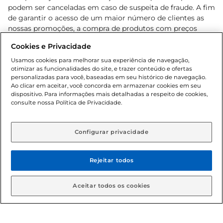
podem ser canceladas em caso de suspeita de fraude. A fim
de garantir o acesso de um maior número de clientes as
nossas promoções, a compra de produtos com preços
promocionais poderá ter sua quantidade limitada por
Cookies e Privacidade
cliente. Os preços, ofertas e condições são exclusivos para
o e-commerce e válidos durante o dia de hoje, podendo
Usamos cookies para melhorar sua experiência de navegação,
otimizar as funcionalidades do site, e trazer conteúdo e ofertas
sofrer alterações sem prévia notificação. Proibida a venda
personalizadas para você, baseadas em seu histórico de navegação.
de bebidas alcoólicas para menores de 18 anos, conforme
Ao clicar em aceitar, você concorda em armazenar cookies em seu
Lei n.º 8069/90, art. 81, inciso II (Estatuto da Criança e do
dispositivo. Para informações mais detalhadas a respeito de cookies,
Adolescente). Preços e condições exclusivos para o
consulte nossa Política de Privacidade.
www.gbarbosa.com.br
, podendo sofrer alterações sem
aviso prévio. O valor mínimo para as compras on-line é de
R$ 80,00.
Configurar privacidade
Rejeitar todos
© 2026 Copyright. Todos os direitos
reservados Gbarbosa.
Aceitar todos os cookies