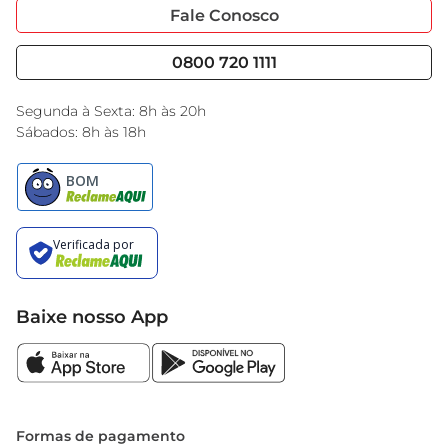
Portal do Fornecedo
Código de Ética
Fale Conosco
Nossas Lojas
Serviços
Cencosud Media
Blog GBarbosa
0800 720 1111
Black Friday
Encarte do Dia
Segunda à Sexta: 8h às 20h
Sábados: 8h às 18h
Baixe nosso App
Formas de pagamento