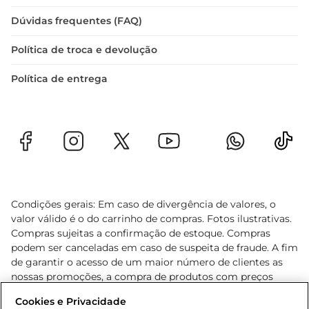
Dúvidas frequentes (FAQ)
Política de troca e devolução
Política de entrega
Condições gerais: Em caso de divergência de valores, o
valor válido é o do carrinho de compras. Fotos ilustrativas.
Compras sujeitas a confirmação de estoque. Compras
podem ser canceladas em caso de suspeita de fraude. A fim
de garantir o acesso de um maior número de clientes as
nossas promoções, a compra de produtos com preços
promocionais poderá ter sua quantidade limitada por
Cookies e Privacidade
cliente. Os preços, ofertas e condições são exclusivos para