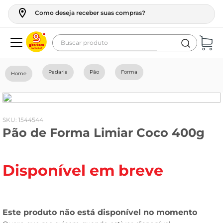
Como deseja receber suas compras?
Buscar produto
Termos mais buscados
Padaria
Pão
Forma
geladeira
maquina lavar
fogao
:
1544544
Pão de Forma Limiar Coco 400g
café
cerveja
Disponível em breve
frango
vinho
leite
tv