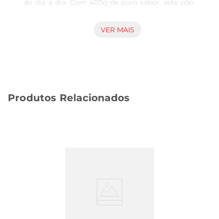
do dia a dia. Com 400g de puro sabor, este pão 
combina a leveza da forma com o sabor 
marcante do coco, proporcionando uma 
VER MAIS
experiência gustativa que agrada a todos. Ideal 
para lanches, cafés da manhã ou até mesmo 
como acompanhamento em refeições, ele se 
destaca pela sua textura macia e aroma 
irresistível.

Produtos Relacionados
Ingredientes selecionados para qualidade 
superior  

Produzido com ingredientes de alta qualidade, o 
Pão Forma Limiar Coco é uma escolha que 
reflete cuidado e atenção em cada detalhe. A 
combinação do coco com a massa do pão resulta 
em um produto que não só é saboroso, mas 
também traz um toque desofisticação às suas 
refeições. É uma opção que se destaca pela sua 
versatilidade, podendo ser utilizado em diversas 
receitas, desde torradas até sanduíches.
