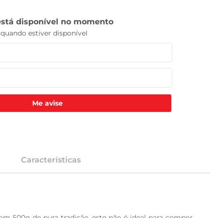
Me avise
Características
m 500g de pura tradição, este pão é ideal para compor 