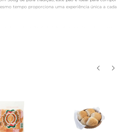
o mesmo tempo proporciona uma experiência única a cada 
iro. A combinação de farinha de trigo, água, fermento e 
de de acompanhamentos, desde manteiga e geleias até 
realçar ainda mais seu sabor e crocância. Ele é perfeito 
ão Plusvita Artesano Pão na Chapa faz dele um item 
m abrir mão da qualidade. A porção de 500g é perfeita 
rmite que você tenha sempre um pão fresco à mão, pronto 