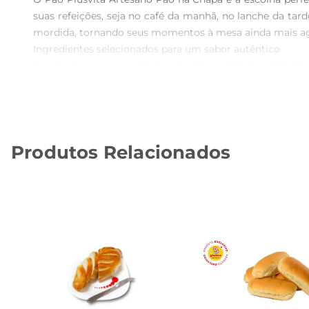
suas refeições, seja no café da manhã, no lanche da ta
mordida, tornando seus momentos à mesa ainda mais agr
Ingredientes selecionados para um sabor autêntico  

Produzido com ingredientes de alta qualidade, o Pão Plu
sal resulta em um pão que não apenas satisfaz, mast
frios e queijos, permitindo que você crie combinações deli
Versatilidade na sua cozinha  

Este pão é extremamente versátil e pode ser utilizadode 
Produtos Relacionados
para preparar sanduíches, torradas ou até mesmo co
indispensável em sua despensa.

Praticidade e frescor  

Com embalagem que preserva a frescura do produto, o P
para famílias, garantindo que todos possam desfrutar de
para ser saboreado.