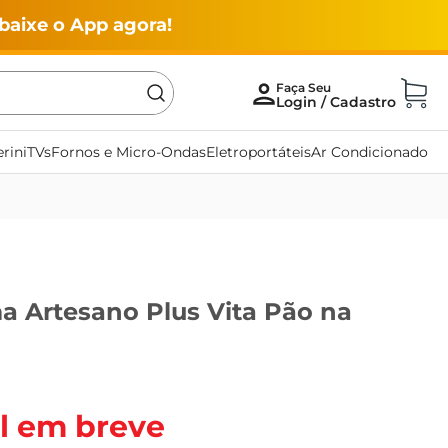
baixe o App agora!
rini
TVs
Fornos e Micro-Ondas
Eletroportáteis
Ar Condicionado
a Artesano Plus Vita Pão na
l em breve