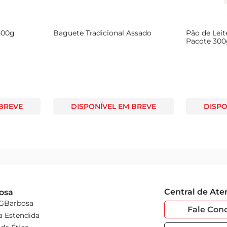
400g
Baguete Tradicional Assado
Pão de Leit
Pacote 30
 BREVE
DISPONÍVEL EM BREVE
DISPO
Central de At
osa
 GBarbosa
Fale Con
a Estendida