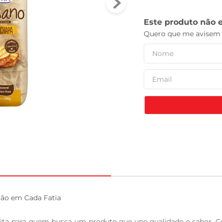
tv
ão em Cada Fatia

eita para quem busca um produto que une qualidade e sabor. Co