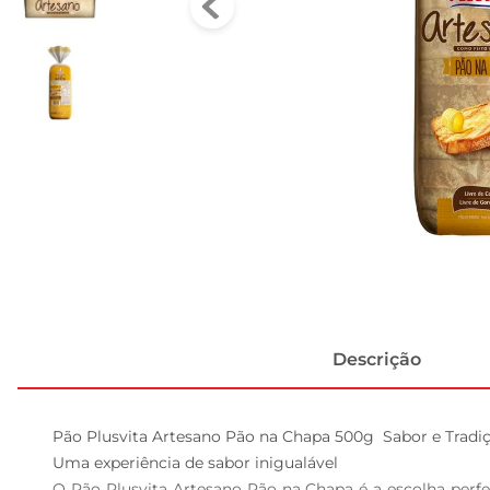
Descrição
Pão Plusvita Artesano Pão na Chapa 500g  Sabor e Tradiç
Uma experiência de sabor inigualável  

O Pão Plusvita Artesano Pão na Chapa é a escolha perf