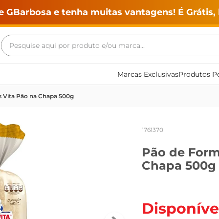
e GBarbosa e tenha muitas vantagens! É Grátis, 
Pesquise aqui por produto e/ou marca...
Termos mais buscados
Marcas Exclusivas
Produtos Pe
geladeira
s Vita Pão na Chapa 500g
maquina lavar
fogao
1761370
café
Pão de Form
cerveja
Chapa 500g
frango
leite
vinho
Disponíve
leite pó