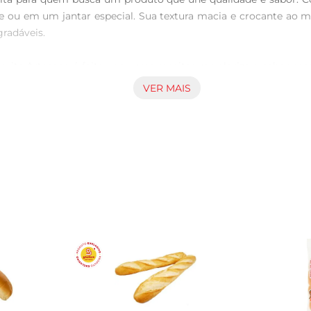
rde ou em um jantar especial. Sua textura macia e crocante a
adáveis.

svita Artesano é feito com uma receitaque valoriza o sabor case
ambém encanta. É uma opção que combina bem com uma varieda
VER MAIS
ciosas.

diversas maneiras. Experimente grelhar as fatias na chapa para 
mo acompanhamento de sopas e saladas. A versatilidade do P
ão Plusvita Artesano é ideal para quem busca conveniência se
 um pão saboroso e nutritivo. Além disso, sua durabilidade pe