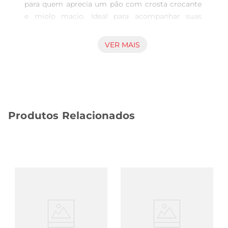
para quem aprecia um pão com crosta crocante 
e miolo macio. Ideal para acompanhar suas 
refeições ou ser utilizado em deliciosos 
sanduíches, este pão traz um toque especial a 
VER MAIS
qualquer prato. Com sua forma característica e 
textura leve, ele se destaca em qualquermesa, 
proporcionando uma experiência gastronômica 
marcante.

Versatilidade na cozinha  

Produtos Relacionados
Este pão é extremamente versátil e pode ser 
utilizado de diversas maneiras. Experimente 
cortálo ao meio e recheálo com seus 
ingredientes favoritos, como queijos, frios ou 
vegetais. Também é uma excelente opção para 
ser servido como acompanhamento em sopas e 
saladas, ou ainda, para ser torrado e servido com 
azeite e temperos. Sua capacidade de absorver 
sabores o torna um aliado na hora de preparar 
pratos criativos e saborosos.
