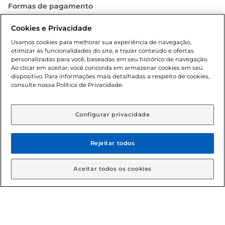
Formas de pagamento
Dúvidas frequentes (FAQ)
Cookies e Privacidade
Usamos cookies para melhorar sua experiência de navegação,
Política de troca e devolução
otimizar as funcionalidades do site, e trazer conteúdo e ofertas
personalizadas para você, baseadas em seu histórico de navegação.
Ao clicar em aceitar, você concorda em armazenar cookies em seu
Política de entrega
dispositivo. Para informações mais detalhadas a respeito de cookies,
consulte nossa Política de Privacidade.
Configurar privacidade
Rejeitar todos
Condições gerais: Em caso de divergência de valores, o
Aceitar todos os cookies
valor válido é o do carrinho de compras. Fotos ilustrativas.
Compras sujeitas a confirmação de estoque. Compras
podem ser canceladas em caso de suspeita de fraude. A fim
de garantir o acesso de um maior número de clientes as
nossas promoções, a compra de produtos com preços
promocionais poderá ter sua quantidade limitada por