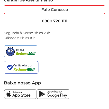
Central de Atendimento
Sobre Privacidade
Garantia Estendida
Portal do Fornecedo
Código de Ética
Fale Conosco
Nossas Lojas
Serviços
Cencosud Media
Blog GBarbosa
0800 720 1111
Black Friday
Encarte do Dia
Segunda à Sexta: 8h às 20h
Sábados: 8h às 18h
Baixe nosso App