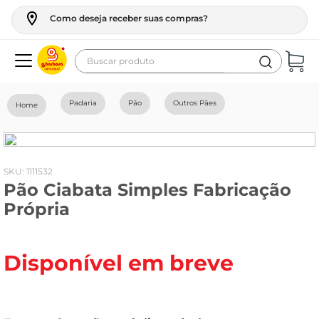
Como deseja receber suas compras?
Buscar produto
Termos mais buscados
Padaria
Pão
Outros Pães
geladeira
maquina lavar
fogao
:
1111532
Pão Ciabata Simples Fabricação
café
Própria
cerveja
frango
Disponível em breve
leite
vinho
celular