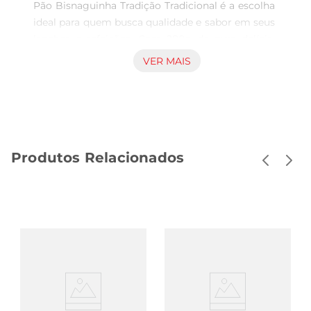
Pão Bisnaguinha Tradição Tradicional é a escolha 
ideal para quem busca qualidade e sabor em seus 
lanches e refeições. Com 280g de pura delícia, 
essa bisnaguinha traz a refeição clássica, 
VER MAIS
combinando suavidade e textura macia que 
agradam a todos os paladares. Seu formato 
prático facilita o consumo, seja no café da 
manhã, lanche da tarde ou em combinações 
criativas em sanduíches, tornando-se um item 
Produtos Relacionados
indispensável na sua despensa.

Ingredientes que fazem a diferença A tradição na 
produção deste pão é reflexo em sua receita 
cuidadosamente elaborada. Feito com 
ingredientes selecionados, o Pão Bisnaguinha é 
perfeito para acompanhar diversos recheios, 
como queijos, frios, ou até mesmo uma geleia, 
proporcionando uma experiência de sabor 
enriquecedora. Esta versatilidade torna o pão um 