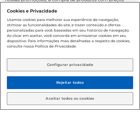
promocionais poderá ter sua quantidade limitada por
Cookies e Privacidade
cliente. Os preços, ofertas e condições são exclusivos para
o e-commerce e válidos durante o dia de hoje, podendo
Usamos cookies para melhorar sua experiência de navegação,
otimizar as funcionalidades do site, e trazer conteúdo e ofertas
sofrer alterações sem prévia notificação. Proibida a venda
personalizadas para você, baseadas em seu histórico de navegação.
de bebidas alcoólicas para menores de 18 anos, conforme
Ao clicar em aceitar, você concorda em armazenar cookies em seu
Lei n.º 8069/90, art. 81, inciso II (Estatuto da Criança e do
dispositivo. Para informações mais detalhadas a respeito de cookies,
Adolescente). Preços e condições exclusivos para o
consulte nossa Política de Privacidade.
www.gbarbosa.com.br
, podendo sofrer alterações sem
aviso prévio. O valor mínimo para as compras on-line é de
R$ 80,00.
Configurar privacidade
Rejeitar todos
© 2026 Copyright. Todos os direitos
reservados Gbarbosa.
Aceitar todos os cookies
Cencosud Brasil Comercial SA.CNPJ sob n° 39.346.861/0350-38 .
Sediada na Av. das Nações Unidas, 12.995, 21º andar, CEP:
04.578-000, Bairro Brooklin Paulista, na cidade de São Paulo -