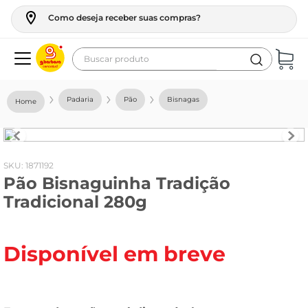
Como deseja receber suas compras?
Buscar produto
Termos mais buscados
Padaria
Pão
Bisnagas
geladeira
maquina lavar
fogao
:
1871192
Pão Bisnaguinha Tradição
café
Tradicional 280g
cerveja
frango
Disponível em breve
vinho
leite
tv