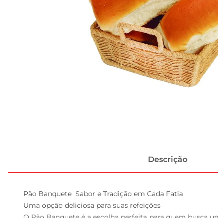
Descrição
Pão Banquete  Sabor e Tradição em Cada Fatia

Uma opção deliciosa para suas refeições  

O Pão Banquete é a escolha perfeita para quem busca um