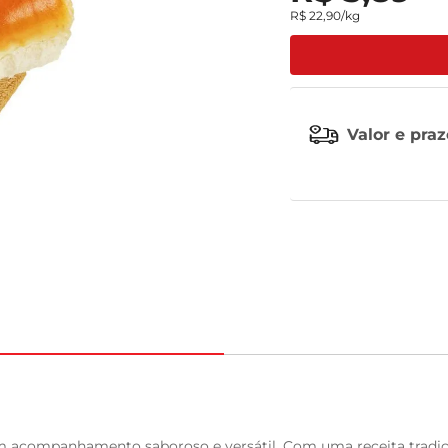
R$
22
,
90
/kg
tv
Valor e pra
 acompanhamento saboroso e versátil. Com uma receita tradici