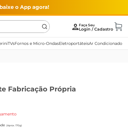
baixe o App agora!
rini
TVs
Fornos e Micro-Ondas
Eletroportáteis
Ar Condicionado
e Fabricação Própria
agamento
ade
(Aprox. 170g)