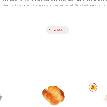
mples café da manhã até um jantar especial. Sua textura macia
ara preparar sanduíches, torradas ou até mesmo como base para 
do uma experiência gastronômica única. Além disso, é uma ex
VER MAIS
 de qualidade.

quete é assado diariamente para garantir frescor e sabor. Seu p
sação de aconchego e bemestar. É umaescolha que reflete cui
ideal para atender às necessidades de toda a família. Com u
eitamento do produto, recomendase consumir em até 3 dias após
 ele pode transformar o simples em extraordinário. Seja para u