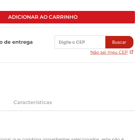
ADICIONAR AO CARRINHO
zo de entrega
Buscar
Não sei meu CEP
Características
onal que combina ingredientes selecionados, este pão é 