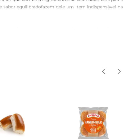
 e sabor equilibradofazem dele um item indispensável na 
canapés. Sua leveza permite que ele seja combinado com 
celente opção para ser servido em festas e eventos, 
rocesso de fabricação respeita as tradições, resultando 
dado e atenção aos detalhes, características que você 
m tempo de validade que garante frescor, é importante 
 a abertura da embalagem.

m lanche rápido ou uma refeição elaborada, este pão é a 