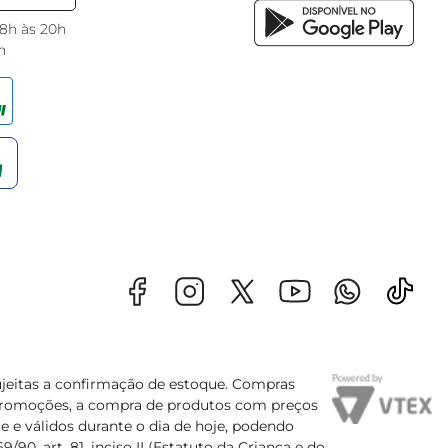
 8h às 20h
h
sujeitas a confirmação de estoque. Compras
s promoções, a compra de produtos com preços
e e válidos durante o dia de hoje, podendo
90, art. 81, inciso II (Estatuto da Criança e do