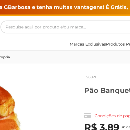
e GBarbosa e tenha muitas vantagens! É Grátis, 
Pesquise aqui por produto e/ou marca...
Termos mais buscados
Marcas Exclusivas
Produtos Pe
geladeira
rópria
maquina lavar
fogao
1195821
café
Pão Banquet
cerveja
frango
leite
Condições de p
vinho
R$
3
,
89
unid
leite pó