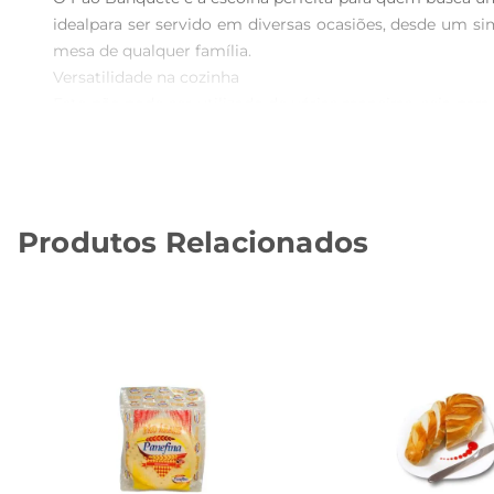
idealpara ser servido em diversas ocasiões, desde um si
mesa de qualquer família.

Versatilidade na cozinha  

Este pão pode ser utilizado de várias maneiras, seja p
diferentes recheios e acompanhamentos, proporcionan
garantindo que seus convidados desfrutem de um produto
Qualidade e frescor garantidos  

Produzido com ingredientes de alta qualidade, o Pão Ban
Produtos Relacionados
em um pão que não só é gostoso, mas também traz a sen
pode confiar.

Informações técnicas  

O Pão Banquete está disponível em embalagem de 1 kg, 
armazenálo em local seco e arejado. Para melhor aprov
Experimente e surpreendase  

Inclua o Pão Banquete em suas refeições e descubra como
escolha certa para quem valoriza sabor e qualidade.