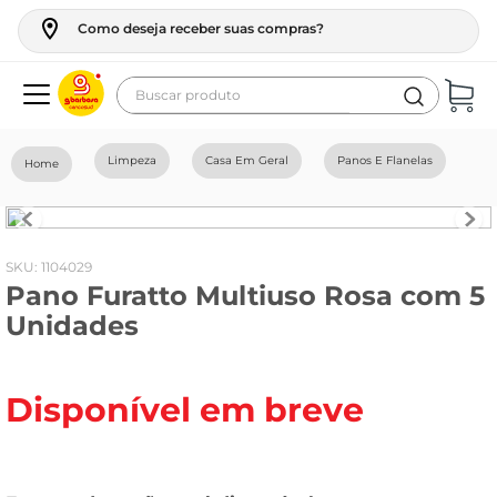
Como deseja receber suas compras?
Buscar produto
Termos mais buscados
Limpeza
Casa Em Geral
Panos E Flanelas
geladeira
maquina lavar
fogao
:
1104029
Pano Furatto Multiuso Rosa com 5
café
Unidades
cerveja
frango
Disponível em breve
leite
vinho
celular