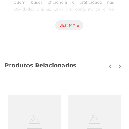
quem busca eficiência e praticidade nas 
atividades diárias. Com um conjunto de cinco 
unidades, este pano é ideal para limpeza, 
secagem e até mesmo para uso em artesanato. 
VER MAIS
Sua composição permite que ele seja utilizado 
em diferentes superfícies, garantindo resultados 
satisfatórios em cada aplicação.

Material de qualidade e alta absorção

Fabricado com um materialque combina 
Produtos Relacionados
resistência e maciez, o Pano Furatto oferece alta 
capacidade de absorção, tornandoo eficaz na 
remoção de sujeira e umidade. Sua textura é 
projetada para não riscar superfícies delicadas, o 
que o torna seguro para uso em vidros, móveis e 
eletrodomésticos. Além disso, a durabilidade do 
pano assegura que ele mantenha suas 
propriedades mesmo após várias lavagens.

Facilidade de uso e manutenção

Cada pano possui um tamanho ideal que facilita 