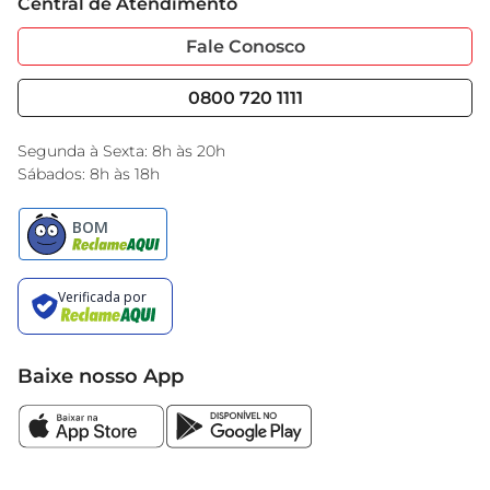
Central de Atendimento
Sobre Privacidade
Garantia Estendida
Portal do Fornecedo
Código de Ética
Fale Conosco
Nossas Lojas
Serviços
Cencosud Media
Blog GBarbosa
0800 720 1111
Black Friday
Encarte do Dia
Segunda à Sexta: 8h às 20h
Sábados: 8h às 18h
Baixe nosso App