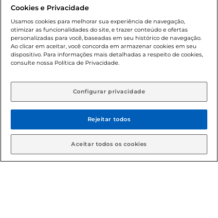
promocionais poderá ter sua quantidade limitada por
Cookies e Privacidade
cliente. Os preços, ofertas e condições são exclusivos para
o e-commerce e válidos durante o dia de hoje, podendo
Usamos cookies para melhorar sua experiência de navegação,
otimizar as funcionalidades do site, e trazer conteúdo e ofertas
sofrer alterações sem prévia notificação. Proibida a venda
personalizadas para você, baseadas em seu histórico de navegação.
de bebidas alcoólicas para menores de 18 anos, conforme
Ao clicar em aceitar, você concorda em armazenar cookies em seu
Lei n.º 8069/90, art. 81, inciso II (Estatuto da Criança e do
dispositivo. Para informações mais detalhadas a respeito de cookies,
Adolescente). Preços e condições exclusivos para o
consulte nossa Política de Privacidade.
www.gbarbosa.com.br
, podendo sofrer alterações sem
aviso prévio. O valor mínimo para as compras on-line é de
R$ 80,00.
Configurar privacidade
Rejeitar todos
© 2026 Copyright. Todos os direitos
reservados Gbarbosa.
Aceitar todos os cookies
Cencosud Brasil Comercial SA.CNPJ sob n° 39.346.861/0350-38 .
Sediada na Av. das Nações Unidas, 12.995, 21º andar, CEP:
04.578-000, Bairro Brooklin Paulista, na cidade de São Paulo -
SP.