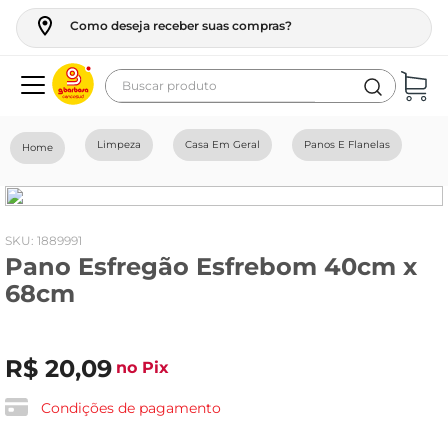
Como deseja receber suas compras?
Buscar produto
Termos mais buscados
Limpeza
Casa Em Geral
Panos E Flanelas
geladeira
maquina lavar
fogao
:
1889991
Pano Esfregão Esfrebom 40cm x
café
68cm
cerveja
frango
R$
20
,
09
no Pix
vinho
leite
Condições de pagamento
tv