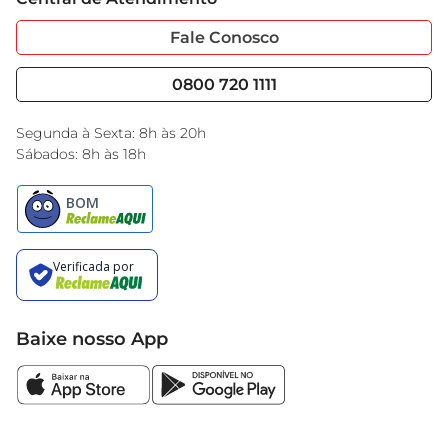
Sobre Privacidade
Garantia Estendida
Portal do Fornecedo
Código de Ética
Fale Conosco
Nossas Lojas
Serviços
Cencosud Media
Blog GBarbosa
0800 720 1111
Black Friday
Encarte do Dia
Segunda à Sexta: 8h às 20h
Sábados: 8h às 18h
Baixe nosso App