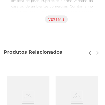
limpeza de pisos, superfícies e áreas variadas da 
casa ou de ambientes comerciais. Comtamanho 
de 40 cm por 68 cm, é adequado para alcançar 
cantos e áreas mais amplas ao mesmo tempo, 
VER MAIS
facilitando a tarefa de manter os espaços 
higienizados. Design e material adaptados ao uso 
Fabricado com material que favorece a absorção 
e remoção de sujeiras comuns do dia a dia, o 
pano garante uma limpeza eficaz sem exigir 
Produtos Relacionados
esforço excessivo. Sua composição permite que 
seja utilizado tanto com água quanto com 
produtos de limpeza, oferecendo versatilidade 
para diferentes tipos de sujeira e superfícies, 
desde pisos até outras áreas que necessitem de 
atenção. Utilização prática e funcionalidade Leve 
e fácil de manusear, este pano esfregão da 
Esfrebom é indicado para usos frequentes, 
tornandose um item essencial na rotina de 
manutenção da casa ou de locais comerciais. Seu 