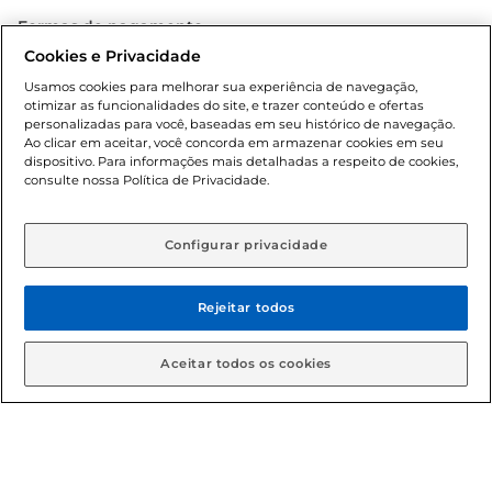
Formas de pagamento
Cookies e Privacidade
Dúvidas frequentes (FAQ)
Usamos cookies para melhorar sua experiência de navegação,
otimizar as funcionalidades do site, e trazer conteúdo e ofertas
Política de troca e devolução
personalizadas para você, baseadas em seu histórico de navegação.
Ao clicar em aceitar, você concorda em armazenar cookies em seu
dispositivo. Para informações mais detalhadas a respeito de cookies,
Política de entrega
consulte nossa Política de Privacidade.
Configurar privacidade
Rejeitar todos
Condições gerais: Em caso de divergência de valores, o
Aceitar todos os cookies
valor válido é o do carrinho de compras. Fotos ilustrativas.
Compras sujeitas a confirmação de estoque. Compras
podem ser canceladas em caso de suspeita de fraude. A fim
de garantir o acesso de um maior número de clientes as
nossas promoções, a compra de produtos com preços