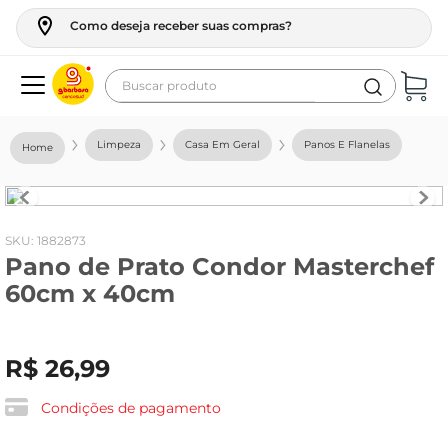
Como deseja receber suas compras?
Buscar produto
Termos mais buscados
Limpeza
Casa Em Geral
Panos E Flanelas
geladeira
maquina lavar
fogao
:
1882873
Pano de Prato Condor Masterchef
café
60cm x 40cm
cerveja
frango
R$
26
,
99
leite
vinho
Condições de pagamento
leite pó