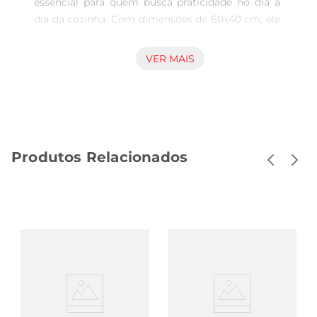
essencial para quem busca praticidade no dia a 
dia da cozinha. Com dimensões de 60x40 cm, ele 
é ideal para secar louças, limpar superfícies e até 
mesmo para servir pratos, trazendo um toque de 
VER MAIS
elegância ao ambiente. Sua composição em 
tecido de alta qualidade garante absorção 
eficiente, facilitando as tarefas cotidianas e 
tornando o momento de cozinhar ainda mais 
agradável.

Produtos Relacionados
Design Atraente e Prático  

Este pano de prato apresenta um design 
moderno e atraente, que se adapta a diferentes 
estilos de decoração. A estampa cuidadosamente 
elaborada não só embeleza a cozinha, mas 
também proporciona um ar de sofisticação. 
Além disso, sua leveza e flexibilidade permitem 
que ele seja facilmente guardado em qualquer 
lugar, sem ocupar muito espaço.

Durabilidade e Cuidado  
