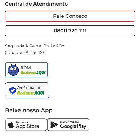
Central de Atendimento
Sobre Privacidade
Garantia Estendida
Portal do Fornecedo
Código de Ética
Fale Conosco
Nossas Lojas
Serviços
Cencosud Media
Blog GBarbosa
0800 720 1111
Black Friday
Encarte do Dia
Segunda à Sexta: 8h às 20h
Sábados: 8h às 18h
Baixe nosso App