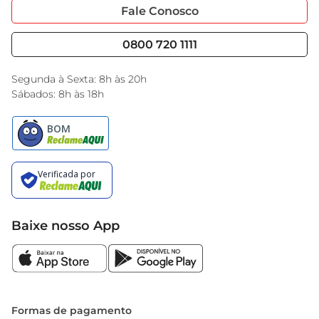
Portal do Fornecedo
Código de Ética
Fale Conosco
Nossas Lojas
Serviços
Cencosud Media
Blog GBarbosa
0800 720 1111
Black Friday
Encarte do Dia
Segunda à Sexta: 8h às 20h
Sábados: 8h às 18h
Baixe nosso App
Formas de pagamento