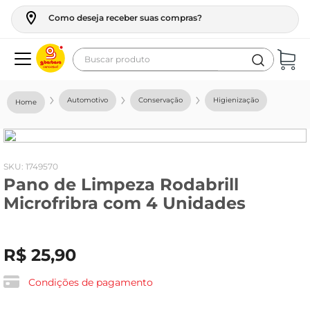
Como deseja receber suas compras?
Buscar produto
Termos mais buscados
Automotivo
Conservação
Higienização
geladeira
maquina lavar
fogao
:
1749570
Pano de Limpeza Rodabrill
café
Microfribra com 4 Unidades
cerveja
frango
R$
25
,
90
vinho
leite
Condições de pagamento
tv