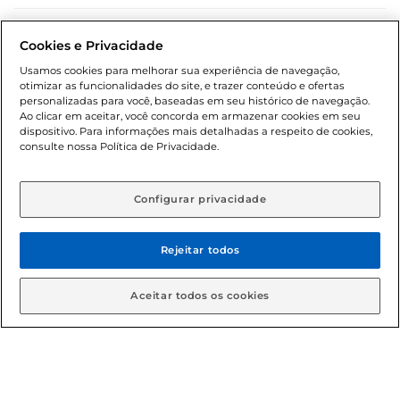
Dúvidas frequentes (FAQ)
Cookies e Privacidade
Política de troca e devolução
Usamos cookies para melhorar sua experiência de navegação,
otimizar as funcionalidades do site, e trazer conteúdo e ofertas
Política de entrega
personalizadas para você, baseadas em seu histórico de navegação.
Ao clicar em aceitar, você concorda em armazenar cookies em seu
dispositivo. Para informações mais detalhadas a respeito de cookies,
consulte nossa Política de Privacidade.
Configurar privacidade
Rejeitar todos
Condições gerais: Em caso de divergência de valores, o
valor válido é o do carrinho de compras. Fotos ilustrativas.
Aceitar todos os cookies
Compras sujeitas a confirmação de estoque. Compras
podem ser canceladas em caso de suspeita de fraude. A fim
de garantir o acesso de um maior número de clientes as
nossas promoções, a compra de produtos com preços
promocionais poderá ter sua quantidade limitada por
cliente. Os preços, ofertas e condições são exclusivos para