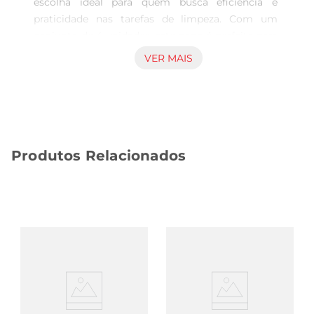
escolha ideal para quem busca eficiência e 
praticidade nas tarefas de limpeza. Com um 
conjunto de 4 unidades, este pano é perfeito para 
diversas superfícies, desde móveis até 
VER MAIS
eletrônicos, garantindo uma limpeza eficaz sem 
deixar resíduos. Sua composição em microfibra 
permite que ele absorva a sujeira e a poeira de 
forma rápida, tornando o processo de limpeza 
muito mais ágil.

Produtos Relacionados
Qualidade e tecnologia em microfibra  

Fabricado com microfibra de alta qualidade, o 
pano Rodabrill proporciona uma limpeza 
profunda. As fibras finas penetram em pequenas 
fissuras e texturas, removendo sujeira e manchas 
com facilidade. Além disso, o pano é lavável, o 
que o torna uma opção sustentável e econômica, 
já que pode ser reutilizado várias vezes sem 
perder suas propriedades de limpeza.

Conforto e facilidade de uso  
