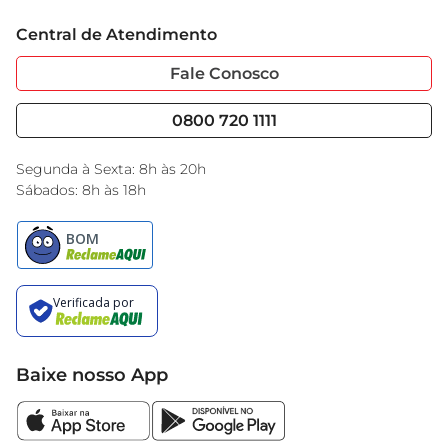
Trabalhe Conosco
Cartão GBarbosa
Central de Atendimento
Sobre Privacidade
Garantia Estendida
Portal do Fornecedo
Código de Ética
Fale Conosco
Nossas Lojas
Serviços
Cencosud Media
Blog GBarbosa
0800 720 1111
Black Friday
Encarte do Dia
Segunda à Sexta: 8h às 20h
Sábados: 8h às 18h
Baixe nosso App