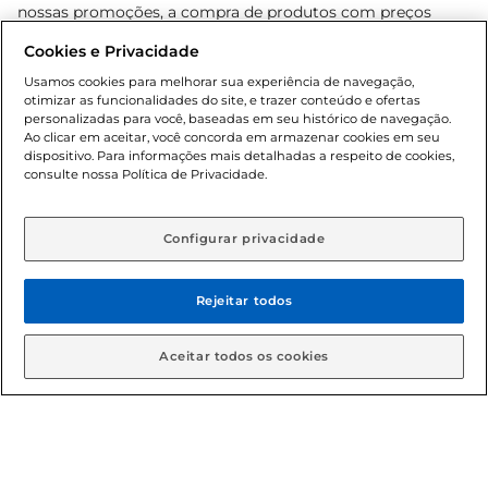
nossas promoções, a compra de produtos com preços
promocionais poderá ter sua quantidade limitada por
Cookies e Privacidade
cliente. Os preços, ofertas e condições são exclusivos para
o e-commerce e válidos durante o dia de hoje, podendo
Usamos cookies para melhorar sua experiência de navegação,
otimizar as funcionalidades do site, e trazer conteúdo e ofertas
sofrer alterações sem prévia notificação. Proibida a venda
personalizadas para você, baseadas em seu histórico de navegação.
de bebidas alcoólicas para menores de 18 anos, conforme
Ao clicar em aceitar, você concorda em armazenar cookies em seu
Lei n.º 8069/90, art. 81, inciso II (Estatuto da Criança e do
dispositivo. Para informações mais detalhadas a respeito de cookies,
Adolescente). Preços e condições exclusivos para o
consulte nossa Política de Privacidade.
www.gbarbosa.com.br
, podendo sofrer alterações sem
aviso prévio. O valor mínimo para as compras on-line é de
R$ 80,00.
Configurar privacidade
Rejeitar todos
© 2026 Copyright. Todos os direitos
reservados Gbarbosa.
Aceitar todos os cookies
Cencosud Brasil Comercial SA.CNPJ sob n° 39.346.861/0350-38 .
Sediada na Av. das Nações Unidas, 12.995, 21º andar, CEP: