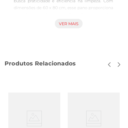
busca praticidade e eficiência na limpeza. Com 
dimensões de 60 x 80 cm, esse pano proporciona 
uma área ampla para realizar diversas tarefas, 
tornandoo perfeito para limpar superfícies em 
VER MAIS
casa ou no escritório.

Qualidade e Material O pano é confeccionado em 
microfibra, um material que destacase por sua 
capacidade de absorção e resistência. Ele retém 
sujeira, poeira e até líquidos, permitindo uma 
Produtos Relacionados
limpeza eficaz sem esforço excessivo. Além disso, 
a microfibra não risca as superfícies, o que 
garante segurança ao usar em diversos tipos de 
acabamentos, como madeira, vidro e plástico.

O uso do pano Alklin é simples e prático. Ele pode 
ser utilizado seco para a remoção de poeira ou 
umedecido para limpezas mais pesadas. A 
versatilidade desse pano também é notável, pois 
pode ser utilizado em diferentes ambientes, 
desde a cozinha até o banheiro, se adaptando a 