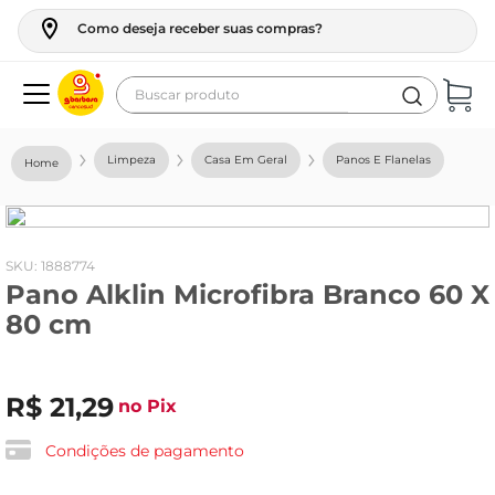
Como deseja receber suas compras?
Buscar produto
Termos mais buscados
Limpeza
Casa Em Geral
Panos E Flanelas
geladeira
maquina lavar
fogao
:
1888774
Pano Alklin Microfibra Branco 60 X
café
80 cm
cerveja
frango
R$
21
,
29
no Pix
leite
vinho
Condições de pagamento
leite pó