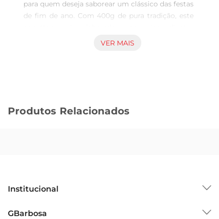
para quem deseja saborear um clássico das festas 
de fim de ano. Com 400g de pura tradição, este 
panettone é elaborado com ingredientes 
selecionados, garantindo uma experiência 
VER MAIS
gustativa única. A combinação de frutas 
cristalizadas euvas passas traz um toque de 
doçura e frescor, tornando cada fatia uma 
verdadeira celebração de sabores.

Qualidade e Sabor em CadaIngrediente  

Produtos Relacionados
Este panettone é feito com uma receita 
tradicional que valoriza a qualidade. A massa é 
leve e aerada, resultado de um processo de 
fermentação cuidadoso, que proporciona uma 
textura macia e saborosa. As frutas são 
escolhidas a dedo, garantindo que cada pedaço 
traga a essência das festas. O Panettone Santa 
Institucional
Edwiges é ideal para acompanhar um café ou 
chá, tornando os momentos em família ainda 
Sobre o GBarbosa
GBarbosa
mais especiais.
