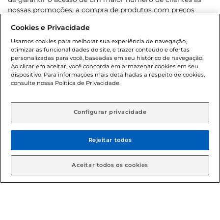
nossas promoções, a compra de produtos com preços
promocionais poderá ter sua quantidade limitada por
Cookies e Privacidade
cliente. Os preços, ofertas e condições são exclusivos para
o e-commerce e válidos durante o dia de hoje, podendo
Usamos cookies para melhorar sua experiência de navegação,
otimizar as funcionalidades do site, e trazer conteúdo e ofertas
sofrer alterações sem prévia notificação. Proibida a venda
personalizadas para você, baseadas em seu histórico de navegação.
de bebidas alcoólicas para menores de 18 anos, conforme
Ao clicar em aceitar, você concorda em armazenar cookies em seu
Lei n.º 8069/90, art. 81, inciso II (Estatuto da Criança e do
dispositivo. Para informações mais detalhadas a respeito de cookies,
Adolescente). Preços e condições exclusivos para o
consulte nossa Política de Privacidade.
www.gbarbosa.com.br
, podendo sofrer alterações sem
aviso prévio. O valor mínimo para as compras on-line é de
R$ 80,00.
Configurar privacidade
Rejeitar todos
© 2026 Copyright. Todos os direitos
reservados Gbarbosa.
Aceitar todos os cookies
Cencosud Brasil Comercial SA.CNPJ sob n° 39.346.861/0350-38 .
Sediada na Av. das Nações Unidas, 12.995, 21º andar, CEP: