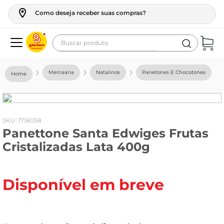
Como deseja receber suas compras?
Buscar produto
Termos mais buscados
Mercearia
Natalinos
Panetones E Chocotones
geladeira
maquina lavar
fogao
:
1718058
Panettone Santa Edwiges Frutas
café
Cristalizadas Lata 400g
cerveja
frango
Disponível em breve
leite
vinho
celular