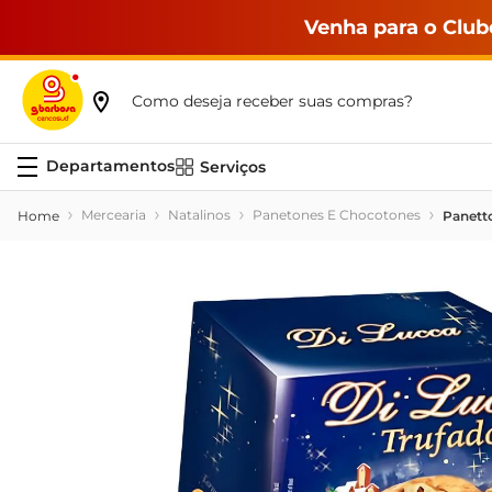
Venha para o Club
Como deseja receber suas compras?
Serviços
Mercearia
Natalinos
Panetones E Chocotones
Panett