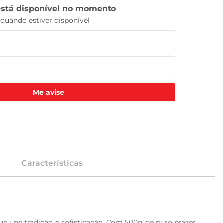
Me avise
Características
e une tradição e sofisticação. Com 500g de puro prazer, 