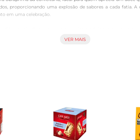
ados, proporcionando uma explosão de sabores a cada fatia.
to em uma celebração.

s diferenciais. Feito com uma receita tradicional, a massa é
late trufado são distribuídos de maneira uniforme, garantindo 
VER MAIS
is, como festas de fim de ano, celebrações familiares ou até
gos e familiares, trazendo um toquede requinte a qualquer mesa.
do de diversas maneiras. Experimente aquecêlo levemente par
mesa ainda mais indulgente. Também é uma ótima opção para 
panettone que foge do comum, trazendo uma combinação de s
 momentos de prazer e descontração. 

fado Chocolate e transforme suas celebrações em experiências m