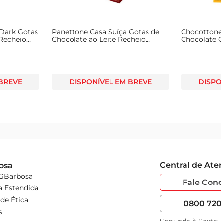
 Dark Gotas
Panettone Casa Suíça Gotas de
Chocottone
 Recheio
Chocolate ao Leite Recheio
Chocolate 
au 500g
Beijinho e Brigadeiro Caixa 500g
 BREVE
DISPONÍVEL EM BREVE
DISPO
Central de At
osa
 GBarbosa
Fale Con
a Estendida
de Ética
0800 720 
s