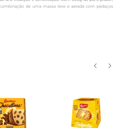
 A combinação de uma massa leve e aerada com pedaços 
 cuidadosamente fermentada, resultando em um produto 
que cada mordida seja repleta de sabor e cremosidade.

 mesmo um lanche da tarde. Sua apresentação elegante e 


a realçar o sabor do chocolate trufado ou acompanhálo 
acompanhar um café ou um chá, tornando os momentos 
abores que agradam a todos. Com um peso de 500g, é 
emoráveis.