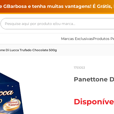
e GBarbosa e tenha muitas vantagens! É Grátis, 
Pesquise aqui por produto e/ou marca...
Termos mais buscados
Marcas Exclusivas
Produtos Pe
geladeira
one Di Lucca Trufado Chocolate 500g
maquina lavar
fogao
1751053
café
Panettone D
cerveja
frango
vinho
Disponíve
leite
tv