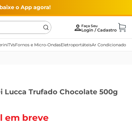
baixe o App agora!
rini
TVs
Fornos e Micro-Ondas
Eletroportáteis
Ar Condicionado
i Lucca Trufado Chocolate 500g
l em breve