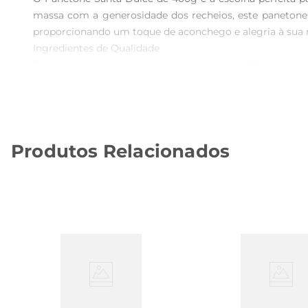
massa com a generosidade dos recheios, este panetone é 
proporcionando um toque de aconchego e alegria à sua 
Ingredientes de Qualidade

Produzido com ingredientes selecionados, o Panetone Sa
de fermentação. Os pedacinhos de frutas cristalizadas 
a todos os paladares, desde os mais tradicionais até os q
Versatilidade no Consumo

Este panetone é versátil e pode ser apreciado de dive
Produtos Relacionados
torradas. Sua embalagem prática de 400g facilita o arm
para presentear, trazendo um toque especial às celebraçõe
Recomendações de Uso

Para aproveitar ao máximo o sabor do Panetone Santa Dul
do produto esirva em fatias generosas. Experimente t
certamente encantará a todos.

Especificações do Produto

 Peso: 400g

 Tipo: Panetone com frutas cristalizadas e uvaspassas

 Ideal para: Festas de fim de ano, confraternizações e presentes
