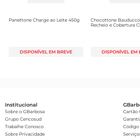
O Panetone Santa Dulce é mais do que um simples prod
Panettone Charge ao Leite 450g
Chocottone Bauducco
Recheio e Cobertura C
Branco Caixa 450g
DISPONÍVEL EM BREVE
DISPONÍVEL EM
Institucional
GBarb
Sobre o GBarbosa
Cartão
Grupo Cencosud
Garanti
Trabalhe Conosco
Código 
Sobre Privacidade
Serviço