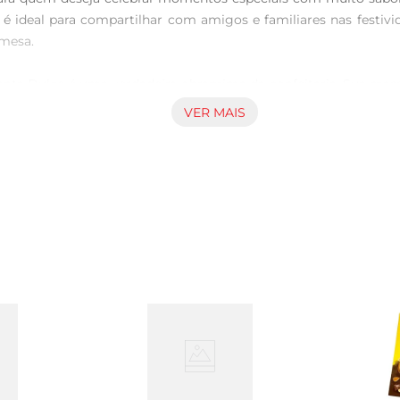
ideal para compartilhar com amigos e familiares nas festivida
mesa.

nta Dulce é uma verdadeira obraprima da confeitaria. Sua mas
e uvaspassas se destacam, oferecendo um sabor adocicadoe uma t
VER MAIS
ue buscam novas experiências gustativas.

rsas formas. Seja puro,acompanhado de um bom café ou chá, o
azenamento e garante frescor, permitindo que você desfrute do
s.

ce, recomendase armazenálo em local fresco e seco, longe da l
ambém aquecer levemente no forno para realçar ainda mais o