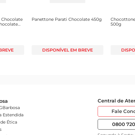
uto
 Chocolate
Panettone Parati Chocolate 450g
Chocottone
hocolate
500g
 BREVE
DISPONÍVEL EM BREVE
DISPO
Central de At
osa
 GBarbosa
Fale Con
a Estendida
de Ética
0800 720 
s