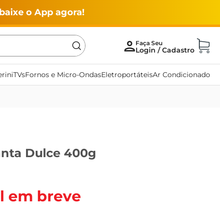
baixe o App agora!
rini
TVs
Fornos e Micro-Ondas
Eletroportáteis
Ar Condicionado
nta Dulce 400g
l em breve