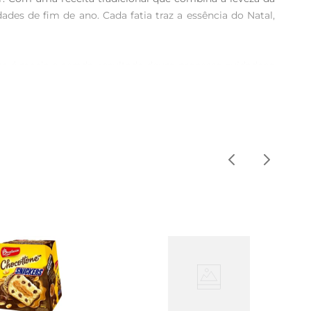
des de fim de ano. Cada fatia traz a essência do Natal, 
sa é macia e aerada, resultado deum processo cuidadoso 
extura incrível a cada mordida. É uma opção que agrada 
u até mesmo em receitas criativas, como sobremesas ou 
 produto por mais tempo. Além disso, é uma ótima opção 
uz direta. Ao abrir, sinta o aroma envolvente que exala 
s sabores e a maciez da massa. É uma experiência que 