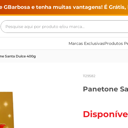
e GBarbosa e tenha muitas vantagens! É Grátis, 
Pesquise aqui por produto e/ou marca...
Termos mais buscados
Marcas Exclusivas
Produtos Pe
geladeira
ne Santa Dulce 400g
maquina lavar
fogao
1129582
café
Panetone Sa
cerveja
frango
vinho
Disponíve
leite
tv