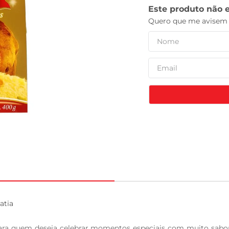
leite pó
tia

ara quem deseja celebrar momentos especiais com muito sabor