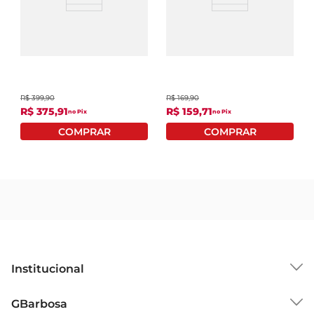
Panela De Pressão
Panela Elétrica De Arroz
Elétrica Elgin Fast Cook
Elgin PA05X Preta 220V
4L 220V
R$
399
,
90
R$
169
,
90
R$
375
,
91
R$
159
,
71
no Pix
no Pix
Institucional
Sobre o GBarbosa
GBarbosa
Grupo Cencosud