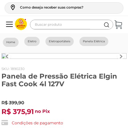
Como deseja receber suas compras?
Buscar produto
Termos mais buscados
Eletro
Eletroportáteis
Panela Elétrica
geladeira
maquina lavar
fogao
:
1890230
Panela de Pressão Elétrica Elgin
café
Fast Cook 4l 127V
cerveja
frango
R$
399
,
90
leite
R$
375
,
91
no Pix
vinho
Condições de pagamento
leite pó