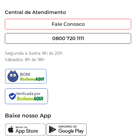
Trabalhe Conosco
Cartão GBarbosa
Central de Atendimento
Sobre Privacidade
Garantia Estendida
Portal do Fornecedo
Código de Ética
Fale Conosco
Nossas Lojas
Serviços
Cencosud Media
Blog GBarbosa
0800 720 1111
Black Friday
Encarte do Dia
Segunda à Sexta: 8h às 20h
Sábados: 8h às 18h
Baixe nosso App