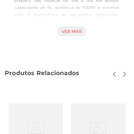
preparo das receitas do dia a dia, ela possui 
capacidade de 4L, potência de 900W e sistema 
com 9 dispositivos de segurança, garantindo 
mais tranquilidade durante o uso.

VER MAIS
Seu funcionamento é simples e intuitivo: basta 
ajustar o tempo no controle manual para 
cozinhar alimentos de forma rápida e uniforme. A 
função Manter Aquecido conserva as refeições na 
temperatura ideal até a hora de servir, mantendo 
Produtos Relacionados
sabor e textura por muito mais tempo.

Com acabamento moderno em aço inoxidável, a 
Fast Cook também conta com cuba removível 
antiaderente, facilitando tanto o preparo quanto 
a limpeza , podendo inclusive ir à lavalouças. 
Além disso, acompanha colher e copo medidor 
para trazer ainda mais praticidade ao seu dia a dia.