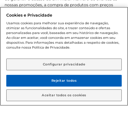
nossas promoções, a compra de produtos com preços
promocionais poderá ter sua quantidade limitada por
Cookies e Privacidade
cliente. Os preços, ofertas e condições são exclusivos para
o e-commerce e válidos durante o dia de hoje, podendo
Usamos cookies para melhorar sua experiência de navegação,
otimizar as funcionalidades do site, e trazer conteúdo e ofertas
sofrer alterações sem prévia notificação. Proibida a venda
personalizadas para você, baseadas em seu histórico de navegação.
de bebidas alcoólicas para menores de 18 anos, conforme
Ao clicar em aceitar, você concorda em armazenar cookies em seu
Lei n.º 8069/90, art. 81, inciso II (Estatuto da Criança e do
dispositivo. Para informações mais detalhadas a respeito de cookies,
Adolescente). Preços e condições exclusivos para o
consulte nossa Política de Privacidade.
www.gbarbosa.com.br
, podendo sofrer alterações sem
aviso prévio. O valor mínimo para as compras on-line é de
R$ 80,00.
Configurar privacidade
Rejeitar todos
© 2026 Copyright. Todos os direitos
reservados Gbarbosa.
Aceitar todos os cookies
Cencosud Brasil Comercial SA.CNPJ sob n° 39.346.861/0350-38 .
Sediada na Av. das Nações Unidas, 12.995, 21º andar, CEP: