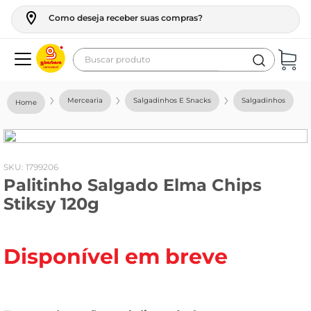
Como deseja receber suas compras?
Buscar produto
Termos mais buscados
Mercearia
Salgadinhos E Snacks
Salgadinhos
geladeira
maquina lavar
fogao
:
1799206
Palitinho Salgado Elma Chips
café
Stiksy 120g
cerveja
frango
Disponível em breve
leite
vinho
leite pó