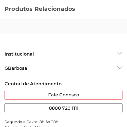
Produtos Relacionados
Institucional
Sobre o GBarbosa
GBarbosa
Grupo Cencosud
Trabalhe Conosco
Cartão GBarbosa
Central de Atendimento
Sobre Privacidade
Garantia Estendida
Portal do Fornecedo
Código de Ética
Fale Conosco
Nossas Lojas
Serviços
Cencosud Media
Blog GBarbosa
0800 720 1111
Black Friday
Encarte do Dia
Segunda à Sexta: 8h às 20h