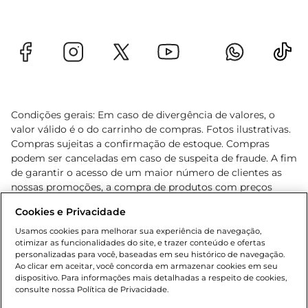
Condições gerais: Em caso de divergência de valores, o
valor válido é o do carrinho de compras. Fotos ilustrativas.
Compras sujeitas a confirmação de estoque. Compras
podem ser canceladas em caso de suspeita de fraude. A fim
de garantir o acesso de um maior número de clientes as
nossas promoções, a compra de produtos com preços
promocionais poderá ter sua quantidade limitada por
Cookies e Privacidade
cliente. Os preços, ofertas e condições são exclusivos para
o e-commerce e válidos durante o dia de hoje, podendo
Usamos cookies para melhorar sua experiência de navegação,
otimizar as funcionalidades do site, e trazer conteúdo e ofertas
sofrer alterações sem prévia notificação. Proibida a venda
personalizadas para você, baseadas em seu histórico de navegação.
de bebidas alcoólicas para menores de 18 anos, conforme
Ao clicar em aceitar, você concorda em armazenar cookies em seu
Lei n.º 8069/90, art. 81, inciso II (Estatuto da Criança e do
dispositivo. Para informações mais detalhadas a respeito de cookies,
Adolescente). Preços e condições exclusivos para o
consulte nossa Política de Privacidade.
www.gbarbosa.com.br
, podendo sofrer alterações sem