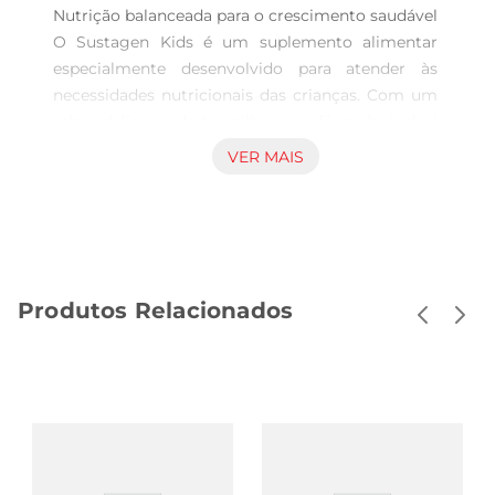
Nutrição balanceada para o crescimento saudável

O Sustagen Kids é um suplemento alimentar 
especialmente desenvolvido para atender às 
necessidades nutricionais das crianças. Com um 
sabor delicioso de baunilha, essa fórmula é ideal 
para complementar a alimentação dos pequenos, 
VER MAIS
garantindo que recebam os nutrientes essenciais 
para um crescimento saudável e ativo. Cada 
porção fornece uma combinação equilibrada de 
vitaminas e minerais, contribuindo parao 
desenvolvimento físico e mental das crianças.

Produtos Relacionados
Fácil de preparar e consumir

A praticidade é uma das grandes vantagens do 
Sustagen Kids. Ele pode ser facilmente preparado 
com água ou leite, tornandose uma opção rápida 
e saborosa para o lanche da tarde ou o caféda 
manhã. Basta misturar o pó até obter uma 
bebida homogênea e está pronto para ser 
servido. Essa facilidade de preparo é perfeita para 