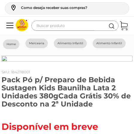
Como deseja receber suas compras?
Buscar produto
Termos mais buscados
Mercearia
Alimento Infantil
Alimento Infantil
geladeira
maquina lavar
fogao
:
1842118001
Pack Pó p/ Preparo de Bebida
café
Sustagen Kids Baunilha Lata 2
cerveja
Unidades 380gCada Grátis 30% de
frango
Desconto na 2ª Unidade
leite
vinho
Disponível em breve
leite pó