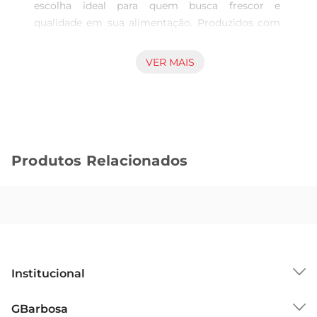
escolha ideal para quem busca frescor e 
qualidade em sua alimentação. Produzidos com 
cuidado, esses ovos são provenientes de galinhas 
criadas em um ambiente livre, proporcionando 
VER MAIS
um sabor autêntico e uma textura impecável. 
Cada unidade é selecionada para garantir que 
você tenha sempre o melhor em sua cozinha.

Benefícios da Produção Cage Free  

Optar por ovos de galinhas criadas em sistema 
Produtos Relacionados
Cage Free significa escolher um produto que 
respeita o bemestar animal. As galinhas têm 
mais espaço para se movimentar e se comportar 
naturalmente, resultando em ovos de qualidade 
superior. Essa prática não só promove a saúde 
das aves, mas também reflete em um produto 
mais saboroso e nutritivo para você e sua família.

Institucional
Versatilidade na Cozinha  

Os Ovos Tijuca são extremamente versáteis e 
Sobre o GBarbosa
GBarbosa
podem ser utilizados em diversas receitas, desde 