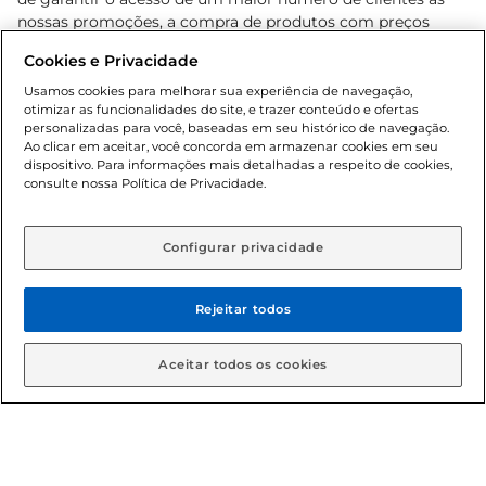
nossas promoções, a compra de produtos com preços
promocionais poderá ter sua quantidade limitada por
Cookies e Privacidade
cliente. Os preços, ofertas e condições são exclusivos para
o e-commerce e válidos durante o dia de hoje, podendo
Usamos cookies para melhorar sua experiência de navegação,
otimizar as funcionalidades do site, e trazer conteúdo e ofertas
sofrer alterações sem prévia notificação. Proibida a venda
personalizadas para você, baseadas em seu histórico de navegação.
de bebidas alcoólicas para menores de 18 anos, conforme
Ao clicar em aceitar, você concorda em armazenar cookies em seu
Lei n.º 8069/90, art. 81, inciso II (Estatuto da Criança e do
dispositivo. Para informações mais detalhadas a respeito de cookies,
Adolescente). Preços e condições exclusivos para o
consulte nossa Política de Privacidade.
www.gbarbosa.com.br
, podendo sofrer alterações sem
aviso prévio. O valor mínimo para as compras on-line é de
R$ 80,00.
Configurar privacidade
Rejeitar todos
© 2026 Copyright. Todos os direitos
reservados Gbarbosa.
Aceitar todos os cookies
Cencosud Brasil Comercial SA.CNPJ sob n° 39.346.861/0350-38 .
Sediada na Av. das Nações Unidas, 12.995, 21º andar, CEP: