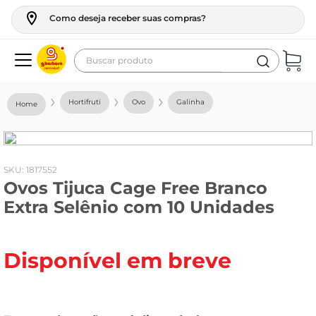
Como deseja receber suas compras?
Buscar produto
Termos mais buscados
Hortifruti
Ovo
Galinha
geladeira
maquina lavar
fogao
:
1817552
Ovos Tijuca Cage Free Branco
café
Extra Selênio com 10 Unidades
cerveja
frango
Disponível em breve
leite
vinho
leite pó