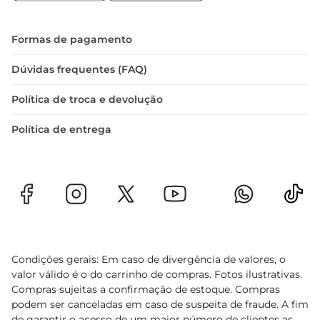
preferencialmente na parte interna da geladeira. 
Isso ajuda a manter a frescura e a qualidade do 
produto por mais tempo. Ao cozinhar, 
Formas de pagamento
experimente diferentes métodos de preparo para 
descobrir novas combinações e sabores que 
Dúvidas frequentes (FAQ)
podem ser criados com esses ovos de alta 
Política de troca e devolução
qualidade.
Política de entrega
Condições gerais: Em caso de divergência de valores, o
valor válido é o do carrinho de compras. Fotos ilustrativas.
Compras sujeitas a confirmação de estoque. Compras
podem ser canceladas em caso de suspeita de fraude. A fim
de garantir o acesso de um maior número de clientes as