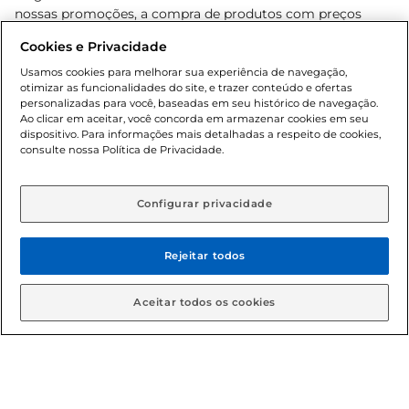
nossas promoções, a compra de produtos com preços
promocionais poderá ter sua quantidade limitada por
Cookies e Privacidade
cliente. Os preços, ofertas e condições são exclusivos para
o e-commerce e válidos durante o dia de hoje, podendo
Usamos cookies para melhorar sua experiência de navegação,
otimizar as funcionalidades do site, e trazer conteúdo e ofertas
sofrer alterações sem prévia notificação. Proibida a venda
personalizadas para você, baseadas em seu histórico de navegação.
de bebidas alcoólicas para menores de 18 anos, conforme
Ao clicar em aceitar, você concorda em armazenar cookies em seu
Lei n.º 8069/90, art. 81, inciso II (Estatuto da Criança e do
dispositivo. Para informações mais detalhadas a respeito de cookies,
Adolescente). Preços e condições exclusivos para o
consulte nossa Política de Privacidade.
www.gbarbosa.com.br
, podendo sofrer alterações sem
aviso prévio. O valor mínimo para as compras on-line é de
R$ 80,00.
Configurar privacidade
Rejeitar todos
© 2026 Copyright. Todos os direitos
reservados Gbarbosa.
Aceitar todos os cookies
Cencosud Brasil Comercial SA.CNPJ sob n° 39.346.861/0350-38 .
Sediada na Av. das Nações Unidas, 12.995, 21º andar, CEP: