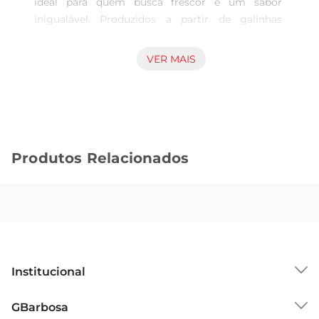
ideal para quem busca frescor e um sabor 
inigualável. Produzidos a partir de galinhas 
criadas soltas, esses ovos oferecem uma 
coloração vibrante e uma gema mais intensa, 
VER MAIS
resultado da alimentação natural e do bemestar 
das aves. Cada caixa contém 10 ovos, perfeitos 
para diversas receitas, desde um simples café da 
manhã até pratos mais elaborados.

Nutrição e Versatilidade  

Produtos Relacionados
Os ovos são uma excelente fonte de proteína, 
vitaminas e minerais, essenciais para uma 
alimentação equilibrada. Eles podem ser 
utilizados em diversas preparações, como 
omeletes, bolos, tortas e muito mais. A 
versatilidade dos ovos de galinha caipira MR 
permite que você os inclua facilmente em sua 
Institucional
dieta, garantindo sabor e nutrição em cada 
refeição.

Sobre o GBarbosa
GBarbosa
Produção Sustentável  

Grupo Cencosud