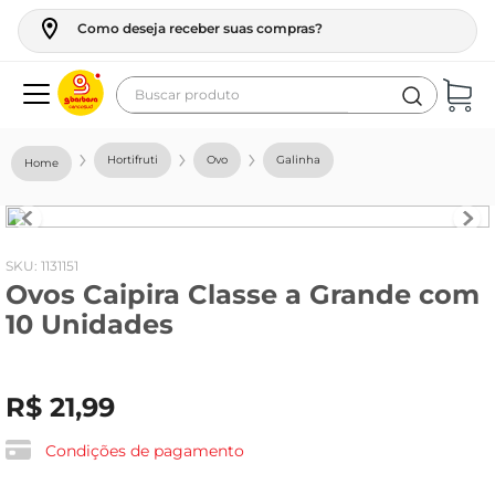
Como deseja receber suas compras?
Buscar produto
Termos mais buscados
Hortifruti
Ovo
Galinha
geladeira
maquina lavar
fogao
:
1131151
Ovos Caipira Classe a Grande com
café
10 Unidades
cerveja
frango
R$
21
,
99
leite
vinho
Condições de pagamento
leite pó