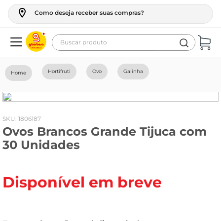
Como deseja receber suas compras?
Buscar produto
Termos mais buscados
Hortifruti
Ovo
Galinha
geladeira
maquina lavar
fogao
:
1806187
Ovos Brancos Grande Tijuca com
café
30 Unidades
cerveja
frango
Disponível em breve
vinho
leite
tv