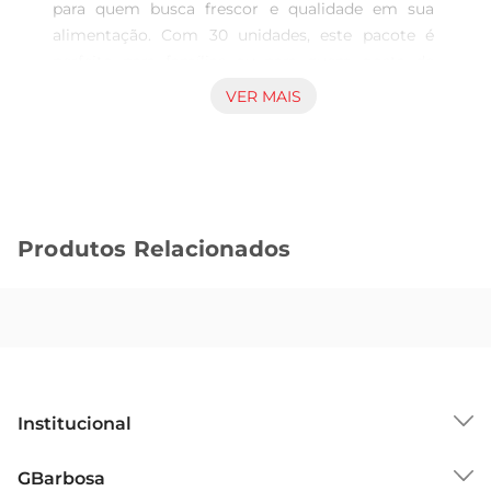
para quem busca frescor e qualidade em sua 
alimentação. Com 30 unidades, este pacote é 
perfeito para famílias ou para quem gosta de 
cozinhar em grande quantidade. Cada ovo é 
VER MAIS
cuidadosamente selecionado, garantindo um 
produto fresco e saboroso, ideal para diversas 
preparações, desde um simples omelete até 
receitas mais elaboradas.

Versatilidade na Cozinha  

Produtos Relacionados
Os ovos são um ingrediente versátil e essencial 
na culinária. Eles podem ser utilizados em uma 
variedade de pratos, como bolos, tortas, cremes e 
muito mais. Além disso, são uma excelente fonte 
de proteínas, vitaminas e minerais, contribuindo 
para uma dieta equilibrada. Com os Ovos Tijuca, 
você tem a liberdade de explorar diferentes 
Institucional
receitas e criar pratos deliciosos para toda a 
família.

Sobre o GBarbosa
GBarbosa
Qualidade Garantida  
