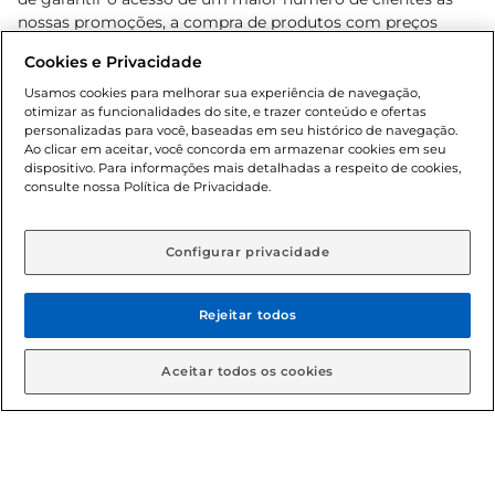
nossas promoções, a compra de produtos com preços
promocionais poderá ter sua quantidade limitada por
Cookies e Privacidade
cliente. Os preços, ofertas e condições são exclusivos para
o e-commerce e válidos durante o dia de hoje, podendo
Usamos cookies para melhorar sua experiência de navegação,
otimizar as funcionalidades do site, e trazer conteúdo e ofertas
sofrer alterações sem prévia notificação. Proibida a venda
personalizadas para você, baseadas em seu histórico de navegação.
de bebidas alcoólicas para menores de 18 anos, conforme
Ao clicar em aceitar, você concorda em armazenar cookies em seu
Lei n.º 8069/90, art. 81, inciso II (Estatuto da Criança e do
dispositivo. Para informações mais detalhadas a respeito de cookies,
Adolescente). Preços e condições exclusivos para o
consulte nossa Política de Privacidade.
www.gbarbosa.com.br
, podendo sofrer alterações sem
aviso prévio. O valor mínimo para as compras on-line é de
R$ 80,00.
Configurar privacidade
Rejeitar todos
© 2026 Copyright. Todos os direitos
reservados Gbarbosa.
Aceitar todos os cookies
Cencosud Brasil Comercial SA.CNPJ sob n° 39.346.861/0350-38 .
Sediada na Av. das Nações Unidas, 12.995, 21º andar, CEP: