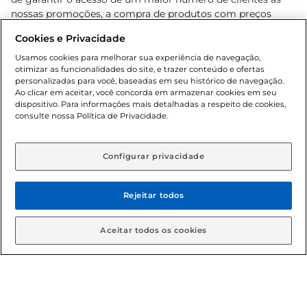
nossas promoções, a compra de produtos com preços
promocionais poderá ter sua quantidade limitada por
Cookies e Privacidade
cliente. Os preços, ofertas e condições são exclusivos para
o e-commerce e válidos durante o dia de hoje, podendo
Usamos cookies para melhorar sua experiência de navegação,
otimizar as funcionalidades do site, e trazer conteúdo e ofertas
sofrer alterações sem prévia notificação. Proibida a venda
personalizadas para você, baseadas em seu histórico de navegação.
de bebidas alcoólicas para menores de 18 anos, conforme
Ao clicar em aceitar, você concorda em armazenar cookies em seu
Lei n.º 8069/90, art. 81, inciso II (Estatuto da Criança e do
dispositivo. Para informações mais detalhadas a respeito de cookies,
Adolescente). Preços e condições exclusivos para o
consulte nossa Política de Privacidade.
www.gbarbosa.com.br
, podendo sofrer alterações sem
aviso prévio. O valor mínimo para as compras on-line é de
R$ 80,00.
Configurar privacidade
Rejeitar todos
© 2026 Copyright. Todos os direitos
reservados Gbarbosa.
Aceitar todos os cookies
Cencosud Brasil Comercial SA.CNPJ sob n° 39.346.861/0350-38 .
Sediada na Av. das Nações Unidas, 12.995, 21º andar, CEP: