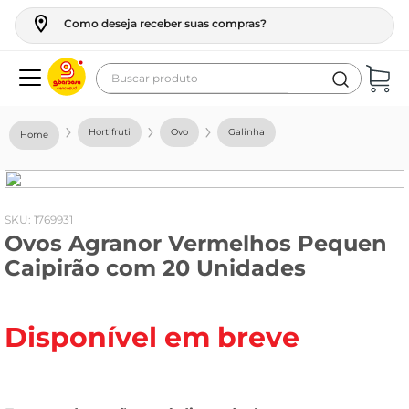
Como deseja receber suas compras?
Buscar produto
Termos mais buscados
Hortifruti
Ovo
Galinha
geladeira
maquina lavar
fogao
:
1769931
Ovos Agranor Vermelhos Pequen
café
Caipirão com 20 Unidades
cerveja
frango
Disponível em breve
leite
vinho
leite pó