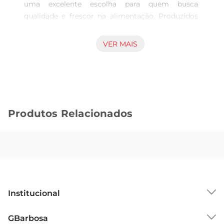
uma excelente escolha para quem busca 
qualidade e frescor na alimentação. Produzidos 
com rigorosos padrões dequalidade, esses ovos 
são ricos em nutrientes essenciais, como 
VER MAIS
proteínas, vitaminas e minerais, que são 
fundamentais para uma dietaequilibrada. Cada 
ovo é cuidadosamente selecionado para garantir 
que você tenha um produto de alta qualidade à 
sua disposição, ideal para diversas receitas.

Produtos Relacionados
Versatilidade na Cozinha  

Esses ovos são perfeitos para uma infinidade de 
preparos, desde o tradicionalovo frito até receitas 
mais elaboradas, como omeletes e bolos. Sua 
casca fina e sabor marcante proporcionam um 
toque especial a qualquer prato, tornandoos uma 
escolha versátil para o dia a dia. Além disso, são 
Institucional
ideais para quem aprecia a culinária caseira e 
desejatrazer um sabor autêntico às suas refeições.

Sobre o GBarbosa
GBarbosa
Compromisso com a Sustentabilidade  
