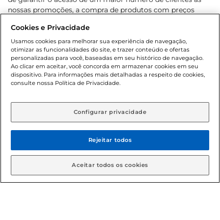
nossas promoções, a compra de produtos com preços
promocionais poderá ter sua quantidade limitada por
Cookies e Privacidade
cliente. Os preços, ofertas e condições são exclusivos para
o e-commerce e válidos durante o dia de hoje, podendo
Usamos cookies para melhorar sua experiência de navegação,
otimizar as funcionalidades do site, e trazer conteúdo e ofertas
sofrer alterações sem prévia notificação. Proibida a venda
personalizadas para você, baseadas em seu histórico de navegação.
de bebidas alcoólicas para menores de 18 anos, conforme
Ao clicar em aceitar, você concorda em armazenar cookies em seu
Lei n.º 8069/90, art. 81, inciso II (Estatuto da Criança e do
dispositivo. Para informações mais detalhadas a respeito de cookies,
Adolescente). Preços e condições exclusivos para o
consulte nossa Política de Privacidade.
www.gbarbosa.com.br
, podendo sofrer alterações sem
aviso prévio. O valor mínimo para as compras on-line é de
R$ 80,00.
Configurar privacidade
Rejeitar todos
© 2026 Copyright. Todos os direitos
reservados Gbarbosa.
Aceitar todos os cookies
Cencosud Brasil Comercial SA.CNPJ sob n° 39.346.861/0350-38 .
Sediada na Av. das Nações Unidas, 12.995, 21º andar, CEP: