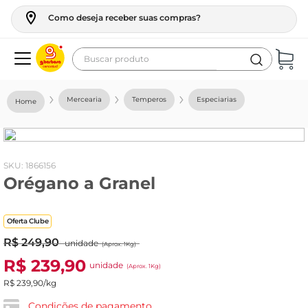
Como deseja receber suas compras?
Buscar produto
Termos mais buscados
Mercearia
Temperos
Especiarias
geladeira
maquina lavar
fogao
:
1866156
Orégano a Granel
café
cerveja
Oferta Clube
frango
R$
249
,
90
unidade
(Aprox. 1Kg)
leite
R$
239
,
90
unidade
(Aprox. 1Kg)
vinho
R$
239
,
90
/kg
leite pó
Condições de pagamento