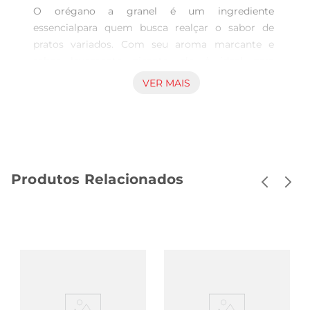
O orégano a granel é um ingrediente 
essencialpara quem busca realçar o sabor de 
pratos variados. Com seu aroma marcante e 
sabor levemente picante, ele é ideal para 
temperar molhos, carnes, saladas e até mesmo 
VER MAIS
pizzas, trazendo um novo ar às suas preparações. 
A versatilidade do orégano permite que ele seja 
utilizado em diversas receitas, tornandose um 
aliado na cozinha.

Qualidade e frescor  

Produtos Relacionados
Ao optar pelo orégano a granel, você garante um 
produto de qualidade superior, com frescor que 
faz toda a diferença no resultado final dos pratos. 
A embalagem a granel permite que você compre 
a quantidade exata que precisa, evitando 
desperdícios e garantindo que o tempero esteja 
sempre fresco e pronto para uso. Além disso, a 
escolha de produtos a granel é uma alternativa 