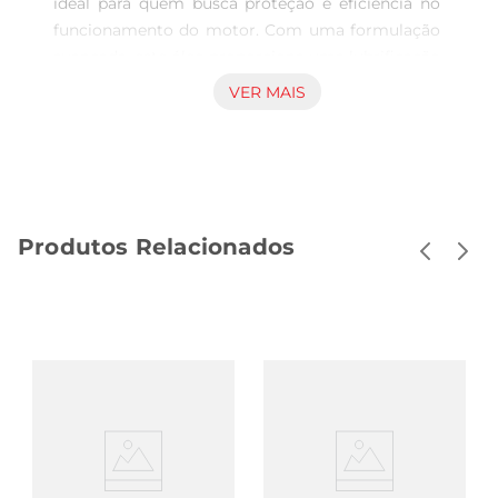
ideal para quem busca proteção e eficiência no 
funcionamento do motor. Com uma formulação 
avançada, este óleo proporciona uma lubrificação 
eficaz, reduzindo o desgaste das peças internas e 
VER MAIS
garantindo um desempenho otimizado em 
diversas condições de operação. Sua viscosidade 
20W50 é perfeita para motores que exigem uma 
proteção extra, especialmente em climas quentes 
ou em situações de alta carga.

Produtos Relacionados
Tecnologia de Ponta  

Desenvolvido com tecnologia de ponta, o Luxoil 
20W50 oferece uma excelente resistência à 
oxidação e à degradação, prolongando a vida útil 
do óleo e do motor. A sua composição ajuda a 
manter a limpeza interna do motor, prevenindo a 
formação de depósitos e lamas que podem 
comprometer o desempenho do veículo. Isso 
significa que você pode contar com um motor 
mais limpo e eficiente, pronto para enfrentar 