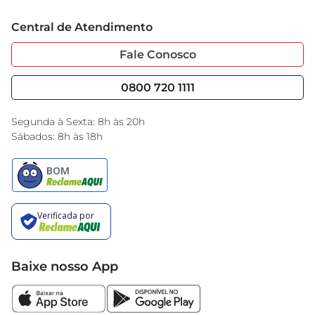
Trabalhe Conosco
veículo.
Cartão GBarbosa
Central de Atendimento
Sobre Privacidade
Garantia Estendida
Portal do Fornecedo
Código de Ética
Fale Conosco
Nossas Lojas
Serviços
Cencosud Media
Blog GBarbosa
0800 720 1111
Black Friday
Encarte do Dia
Segunda à Sexta: 8h às 20h
Sábados: 8h às 18h
Baixe nosso App