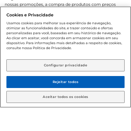
nossas promoções, a compra de produtos com preços
promocionais poderá ter sua quantidade limitada por
Cookies e Privacidade
cliente. Os preços, ofertas e condições são exclusivos para
o e-commerce e válidos durante o dia de hoje, podendo
Usamos cookies para melhorar sua experiência de navegação,
otimizar as funcionalidades do site, e trazer conteúdo e ofertas
sofrer alterações sem prévia notificação. Proibida a venda
personalizadas para você, baseadas em seu histórico de navegação.
de bebidas alcoólicas para menores de 18 anos, conforme
Ao clicar em aceitar, você concorda em armazenar cookies em seu
Lei n.º 8069/90, art. 81, inciso II (Estatuto da Criança e do
dispositivo. Para informações mais detalhadas a respeito de cookies,
Adolescente). Preços e condições exclusivos para o
consulte nossa Política de Privacidade.
www.gbarbosa.com.br
, podendo sofrer alterações sem
aviso prévio. O valor mínimo para as compras on-line é de
R$ 80,00.
Configurar privacidade
Rejeitar todos
© 2026 Copyright. Todos os direitos
reservados Gbarbosa.
Aceitar todos os cookies
Cencosud Brasil Comercial SA.CNPJ sob n° 39.346.861/0350-38 .
Sediada na Av. das Nações Unidas, 12.995, 21º andar, CEP: