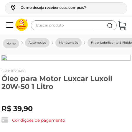
Como deseja receber suas compras?
Buscar produto
Termos mais buscados
Automotivo
Manutenção
Filtro, Lubrificante E Flúido
geladeira
maquina lavar
fogao
:
1879408
Óleo para Motor Luxcar Luxoil
café
20W-50 1 Litro
cerveja
frango
R$
39
,
90
leite
vinho
Condições de pagamento
leite pó