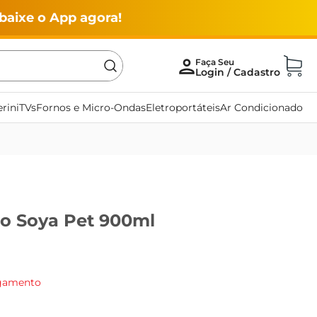
baixe o App agora!
rini
TVs
Fornos e Micro-Ondas
Eletroportáteis
Ar Condicionado
ho Soya Pet 900ml
agamento