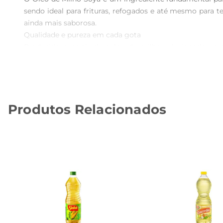
sendo ideal para frituras, refogados e até mesmo para 
ainda mais saborosa.

Qualidade e pureza em cada gota  

Produzido a partir de grãos de milho selecionados, o 
refinamento, garantindo um produto livre de impurezas e
ele, proporcionando resultados consistentes e deliciosos.

Saúde e bemestar na sua mesa  

Além de seu sabor agradável, o Óleo de Milho Soya é um
Produtos Relacionados
saudável, ajudando a manter os níveis de colesterol sob
mão do sabor.

Especificações do produto  

 Volume: 900ml  

 Tipo: Óleo de milho  

 Uso: Culinário frituras, refogados, temperos  

 Armazenamento: Conservar em local fresco e seco, longe da luz direta.  

Com o Óleo de Milho Soya, suas receitas ganham um novo