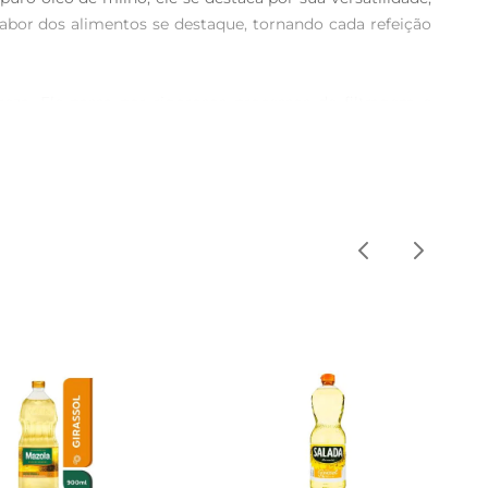
abor dos alimentos se destaque, tornando cada refeição 
eza. Ele passa por rigorosos processos de filtragem e 
reflete na textura e no sabor dos pratos preparados com 
cidos graxos insaturados, ele contribui para uma dieta 
ermite que você aproveite todos os benefícios sem abrir 