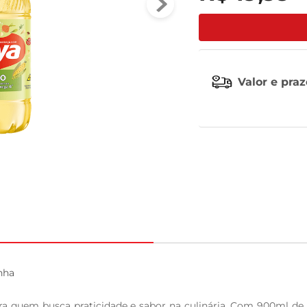
tv
Valor e pra
ha

 quem busca praticidade e sabor na culinária. Com 900ml de pur