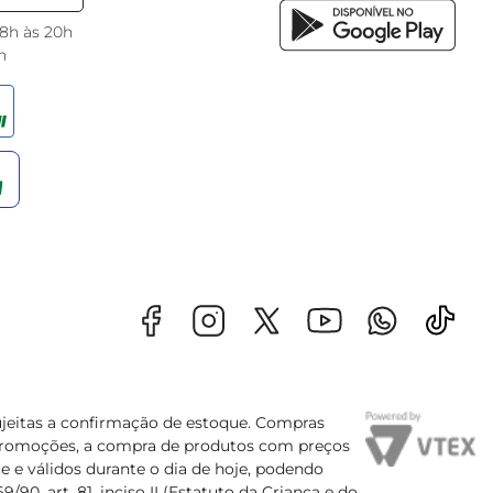
 8h às 20h
h
sujeitas a confirmação de estoque. Compras
s promoções, a compra de produtos com preços
e e válidos durante o dia de hoje, podendo
90, art. 81, inciso II (Estatuto da Criança e do