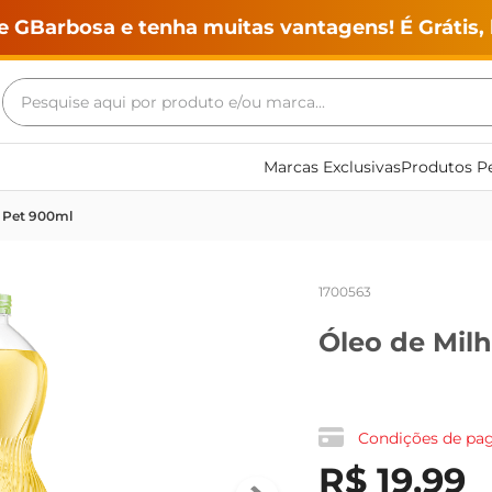
e GBarbosa e tenha muitas vantagens! É Grátis, 
Pesquise aqui por produto e/ou marca...
Termos mais buscados
Marcas Exclusivas
Produtos Pe
geladeira
a Pet 900ml
maquina lavar
fogao
1700563
café
Óleo de Mil
cerveja
frango
leite
Condições de p
vinho
R$
19
,
99
leite pó