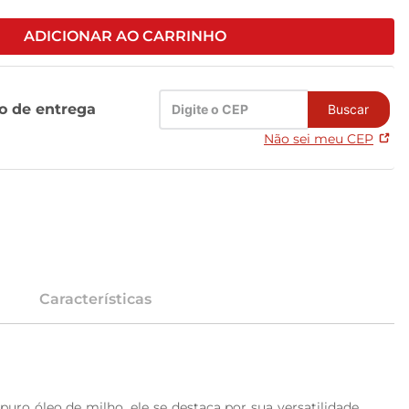
ADICIONAR AO CARRINHO
zo de entrega
Buscar
Não sei meu CEP
Características
o óleo de milho, ele se destaca por sua versatilidade, 