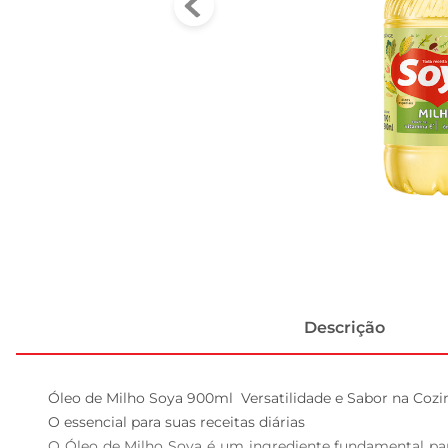
Descrição
Óleo de Milho Soya 900ml  Versatilidade e Sabor na Cozin
O essencial para suas receitas diárias  

O Óleo de Milho Soya é um ingrediente fundamental para