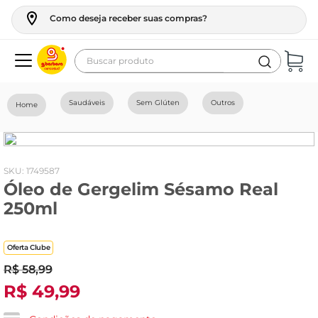
Como deseja receber suas compras?
Buscar produto
Termos mais buscados
Saudáveis
Sem Glúten
Outros
geladeira
maquina lavar
fogao
:
1749587
Óleo de Gergelim Sésamo Real
café
250ml
cerveja
frango
Oferta Clube
leite
R$
58
,
99
R$
49
,
99
vinho
leite pó