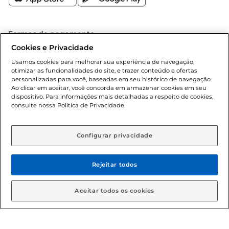
Formas de pagamento
Cookies e Privacidade
Dúvidas frequentes (FAQ)
Usamos cookies para melhorar sua experiência de navegação,
otimizar as funcionalidades do site, e trazer conteúdo e ofertas
Política de troca e devolução
personalizadas para você, baseadas em seu histórico de navegação.
Ao clicar em aceitar, você concorda em armazenar cookies em seu
dispositivo. Para informações mais detalhadas a respeito de cookies,
Política de entrega
consulte nossa Política de Privacidade.
Configurar privacidade
Rejeitar todos
Condições gerais: Em caso de divergência de valores, o
Aceitar todos os cookies
valor válido é o do carrinho de compras. Fotos ilustrativas.
Compras sujeitas a confirmação de estoque. Compras
podem ser canceladas em caso de suspeita de fraude. A fim