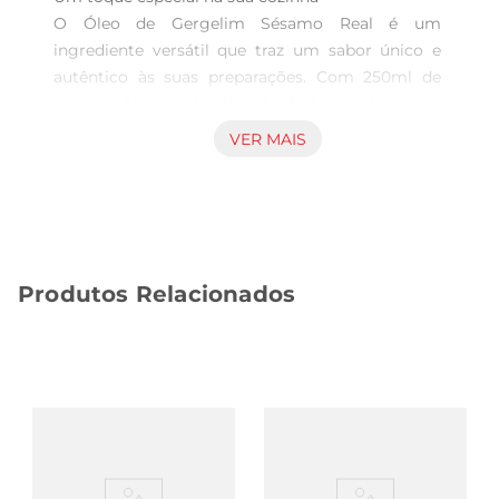
O Óleo de Gergelim Sésamo Real é um 
ingrediente versátil que traz um sabor único e 
autêntico às suas preparações. Com 250ml de 
pura essência, este óleo é ideal para temperar 
saladas, refogar legumes ou até mesmo para dar 
VER MAIS
um toque especial em pratos orientais. Sua 
composição rica em ácidos graxos essenciais e 
antioxidantes faz dele uma escolha saudável para 
quem busca qualidade na alimentação.

Benefícios para a saúde  

Produtos Relacionados
O óleo de gergelim é conhecido por suas 
propriedades benéficas à saúde. Ele é uma fonte 
rica de vitamina E, que atua como um poderoso 
antioxidante, ajudando a combater os radicais 
livres e promovendo a saúde da pele. Além disso, 
contém lignanas, que podem contribuir para a 
redução do colesterol e melhorar a saúde 
cardiovascular. Incorporar este óleo na sua dieta 