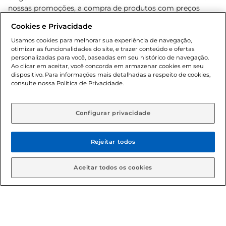
nossas promoções, a compra de produtos com preços
promocionais poderá ter sua quantidade limitada por
Cookies e Privacidade
cliente. Os preços, ofertas e condições são exclusivos para
o e-commerce e válidos durante o dia de hoje, podendo
Usamos cookies para melhorar sua experiência de navegação,
otimizar as funcionalidades do site, e trazer conteúdo e ofertas
sofrer alterações sem prévia notificação. Proibida a venda
personalizadas para você, baseadas em seu histórico de navegação.
de bebidas alcoólicas para menores de 18 anos, conforme
Ao clicar em aceitar, você concorda em armazenar cookies em seu
Lei n.º 8069/90, art. 81, inciso II (Estatuto da Criança e do
dispositivo. Para informações mais detalhadas a respeito de cookies,
Adolescente). Preços e condições exclusivos para o
consulte nossa Política de Privacidade.
www.gbarbosa.com.br
, podendo sofrer alterações sem
aviso prévio. O valor mínimo para as compras on-line é de
R$ 80,00.
Configurar privacidade
Rejeitar todos
© 2026 Copyright. Todos os direitos
reservados Gbarbosa.
Aceitar todos os cookies
Cencosud Brasil Comercial SA.CNPJ sob n° 39.346.861/0350-38 .
Sediada na Av. das Nações Unidas, 12.995, 21º andar, CEP: