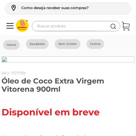
Como deseja receber suas compras?
Buscar produto
Termos mais buscados
Saudáveis
Sem Glúten
Outros
geladeira
maquina lavar
fogao
:
1727759
Óleo de Coco Extra Virgem
café
Vitorena 900ml
cerveja
frango
Disponível em breve
leite
vinho
leite pó