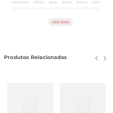
excelente opção para quem busca uma 
alternativa saudável e saborosa para o dia a dia. 
Com 900ml de puro óleo decoco, este produto é 
ideal para cozinhar, assar ou até mesmo para ser 
VER MAIS
utilizado em preparações frias. Sua versatilidade 
permite quevocê o utilize em diversas receitas, 
desde pratos salgados até sobremesas, 
proporcionando um toque especial e um sabor 
inconfundível.

Produtos Relacionados
Qualidade e Pureza  

Produzido a partir de cocos selecionados, o Óleo 
de Coco Vitorena é extraído de maneira 
cuidadosa, garantindo a preservação de suas 
propriedades nutricionais. Por ser extra virgem, 
ele mantém todos os nutrientes e o sabor 
característico do coco, sem adição de 
conservantes ou ingredientes artificiais. Isso faz 
dele uma escolha saudável para quem se 
preocupa com a qualidade dos alimentos 