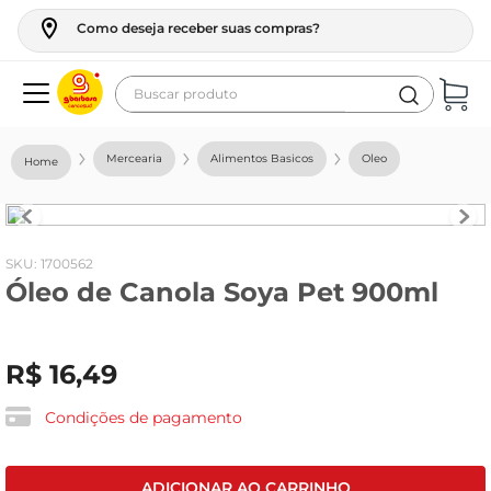
Como deseja receber suas compras?
Buscar produto
Termos mais buscados
Mercearia
Alimentos Basicos
Oleo
geladeira
maquina lavar
fogao
:
1700562
Óleo de Canola Soya Pet 900ml
café
cerveja
R$
16
,
49
frango
leite
Condições de pagamento
vinho
leite pó
ADICIONAR AO CARRINHO