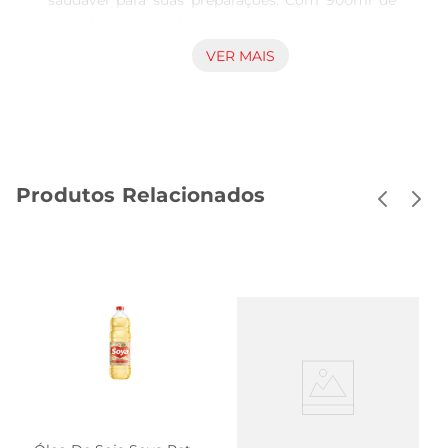
saudável para suas preparações. Com 900ml de 
puro óleo, ele se destaca por sua leveza e sabor 
neutro, tornandose ideal para frituras, refogados 
VER MAIS
e até mesmo para temperar saladas. Sua 
composição rica em ácidos graxos essenciais 
contribui para uma alimentação equilibrada, 
sendo uma opção que se adapta a diversas 
receitas.

Produtos Relacionados
Benefícios nutricionais  

Este óleo é conhecido por seu perfil nutricional 
favorável, sendo uma fonte de gorduras 
insaturadas que podem auxiliar na manutenção 
de níveis saudáveis de colesterol. O uso do Óleo 
de Canola Soya na sua dieta pode trazer 
benefícios para a saúde cardiovascular, além de 
ser uma alternativa mais saudável em 
comparação a outros óleos vegetais. É uma 
escolha consciente para quem se preocupacom a 
qualidade dos ingredientes que utiliza na cozinha.
