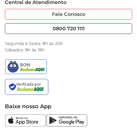
Central de Atendimento
Sobre Privacidade
Garantia Estendida
Portal do Fornecedo
Código de Ética
Fale Conosco
Nossas Lojas
Serviços
Cencosud Media
Blog GBarbosa
0800 720 1111
Black Friday
Encarte do Dia
Segunda à Sexta: 8h às 20h
Sábados: 8h às 18h
Baixe nosso App