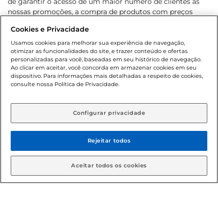
de garantir o acesso de um maior número de clientes as
nossas promoções, a compra de produtos com preços
promocionais poderá ter sua quantidade limitada por
Cookies e Privacidade
cliente. Os preços, ofertas e condições são exclusivos para
o e-commerce e válidos durante o dia de hoje, podendo
Usamos cookies para melhorar sua experiência de navegação,
otimizar as funcionalidades do site, e trazer conteúdo e ofertas
sofrer alterações sem prévia notificação. Proibida a venda
personalizadas para você, baseadas em seu histórico de navegação.
de bebidas alcoólicas para menores de 18 anos, conforme
Ao clicar em aceitar, você concorda em armazenar cookies em seu
Lei n.º 8069/90, art. 81, inciso II (Estatuto da Criança e do
dispositivo. Para informações mais detalhadas a respeito de cookies,
Adolescente). Preços e condições exclusivos para o
consulte nossa Política de Privacidade.
www.gbarbosa.com.br
, podendo sofrer alterações sem
aviso prévio. O valor mínimo para as compras on-line é de
R$ 80,00.
Configurar privacidade
Rejeitar todos
© 2026 Copyright. Todos os direitos
reservados Gbarbosa.
Aceitar todos os cookies
Cencosud Brasil Comercial SA.CNPJ sob n° 39.346.861/0350-38 .
Sediada na Av. das Nações Unidas, 12.995, 21º andar, CEP: