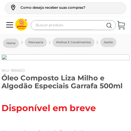
Como deseja receber suas compras?
Buscar produto
Termos mais buscados
Mercearia
Molhos E Condimentos
Azeite
geladeira
maquina lavar
fogao
:
1865620
Óleo Composto Liza Milho e
café
Algodão Especiais Garrafa 500ml
cerveja
frango
Disponível em breve
leite
vinho
leite pó