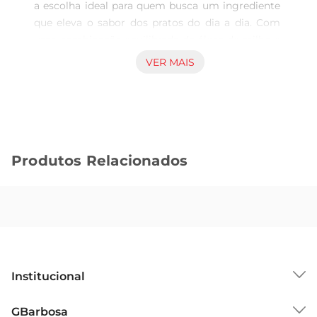
a escolha ideal para quem busca um ingrediente 
que eleva o sabor dos pratos do dia a dia. Com 
uma combinação equilibrada de óleos de milho e 
algodão, este produto proporciona um gosto 
VER MAIS
leve e agradável, perfeito para frituras, refogados 
e até mesmo para temperar saladas. Sua 
versatilidade permite que você explore diferentes 
preparos, garantindo sempre um resultado 
saboroso.

Produtos Relacionados
Qualidade e pureza em cada gota  

Produzido com ingredientes selecionados, o Óleo 
Liza é livre de aditivos artificiais, garantindo um 
produto puro e de alta qualidade. A sua 
formulação especial assegura que o óleo 
mantenha suas propriedades durante o 
cozimento, proporcionando uma experiência 
Institucional
culinária sem preocupações. Ideal para quem 
valoriza uma alimentação saudável e saborosa.

Sobre o GBarbosa
GBarbosa
Recomendações de uso  
